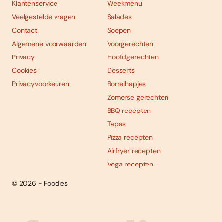
Klantenservice
Weekmenu
Veelgestelde vragen
Salades
Contact
Soepen
Algemene voorwaarden
Voorgerechten
Privacy
Hoofdgerechten
Cookies
Desserts
Privacyvoorkeuren
Borrelhapjes
Zomerse gerechten
BBQ recepten
Tapas
Pizza recepten
Airfryer recepten
Vega recepten
© 2026 - Foodies
Social
Foodies 08/2026
Tropische smaakexplosies
media