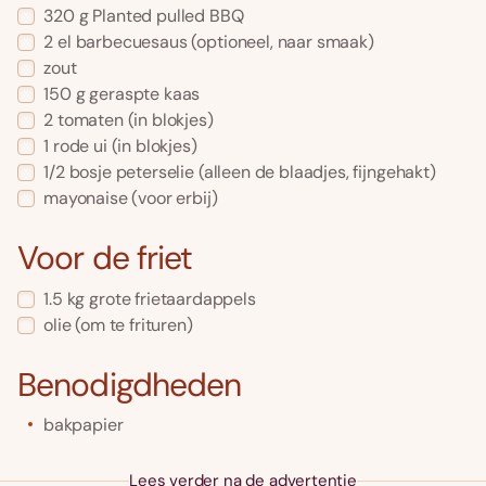
320
g
Planted pulled BBQ
2
el
barbecuesaus
(optioneel, naar smaak)
zout
150
g
geraspte kaas
2
tomaten
(in blokjes)
1
rode ui
(in blokjes)
1/2
bosje peterselie
(alleen de blaadjes, fijngehakt)
mayonaise
(voor erbij)
Voor de friet
1.5
kg
grote frietaardappels
olie
(om te frituren)
Benodigdheden
bakpapier
Lees verder na de advertentie