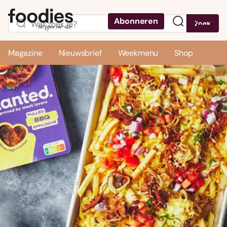
Abonneren
Zoek
Menu
Magazine
Nieuwsbrief
Weekmenu
Shop