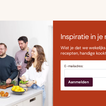
Inspiratie in je
Wist je dat we wekelijk
recepten, handige kookti
E-mailadres: