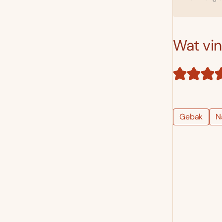
Wat vind
Gebak
N