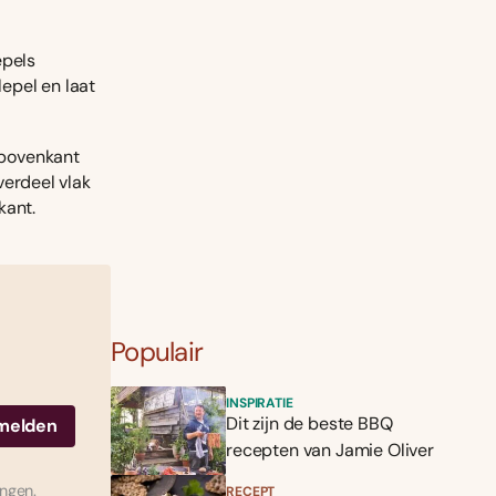
epels
lepel en laat
 bovenkant
verdeel vlak
kant.
Populair
INSPIRATIE
Dit zijn de beste BBQ
recepten van Jamie Oliver
ingen.
RECEPT