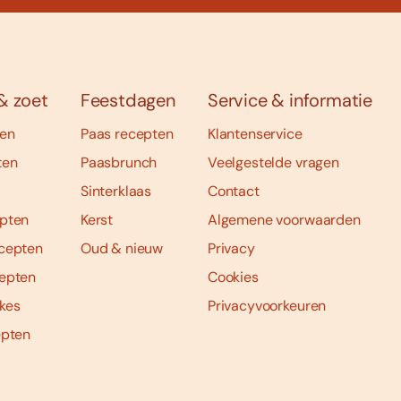
& zoet
Feestdagen
Service & informatie
ten
Paas recepten
Klantenservice
ten
Paasbrunch
Veelgestelde vragen
Sinterklaas
Contact
pten
Kerst
Algemene voorwaarden
cepten
Oud & nieuw
Privacy
epten
Cookies
kes
Privacyvoorkeuren
epten