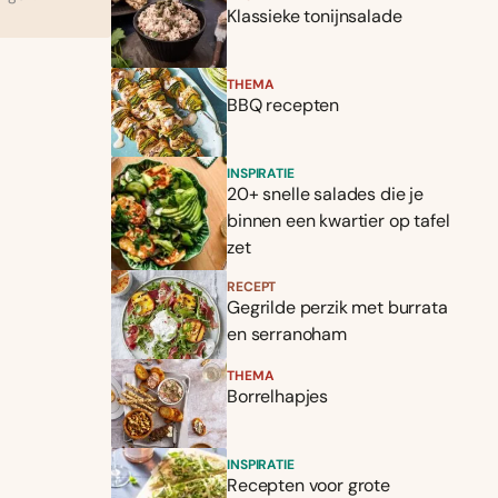
Klassieke tonijnsalade
THEMA
BBQ recepten
INSPIRATIE
20+ snelle salades die je
binnen een kwartier op tafel
zet
RECEPT
Gegrilde perzik met burrata
en serranoham
THEMA
Borrelhapjes
INSPIRATIE
Recepten voor grote