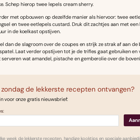
ke. Schep hierop twee lepels cream sherry.
der met opbouwen op dezelfde manier als hiervoor: twee eetl
gsel en twee eetlepels custard. Druk dit zachtjes aan met een 
uur in de koelkast opstijven.
l dan de slagroom over de coupes en strijk ze strak af aan de
patel. Laat verder opstijven tot je de trifles gaat gebruiken en 
t serveren wat amandel, pistache en gemberolie over de boven
 zondag de lekkerste recepten ontvangen?
 in voor onze gratis nieuwsbrief:
s:
ke week de lekkerste recepten, handige kooktips en speciale aanbied