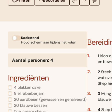
Printen
Beoordelen
Kookstand
Bereidi
Houd scherm aan tijdens het koken
1
Klop d
Aantal personen: 4
en bewa
2
Steek 
Ingrediënten
wat ove
Shep hi
4 plakken cake
8 el rabarberjam
3
Meng 
blauwe 
20 aardbeien (gewassen en gehalveerd)
20 blauwe bessen
4
Shep h
12 el cream sherry