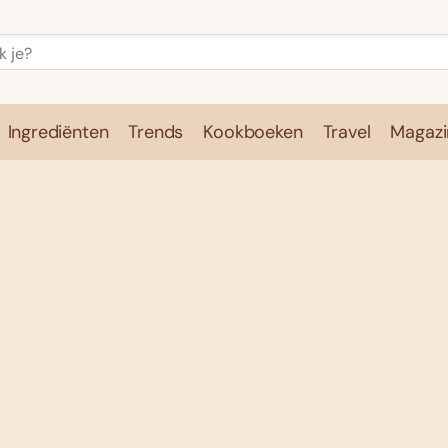
Ingrediënten
Trends
Kookboeken
Travel
Magazi
e
Kookschool
Ingrediënten
Trends
Kookboeken