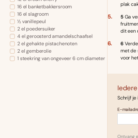
plak ca
16 el banketbakkersroom
16 el slagroom
5
Ga ver
½ vanillepeul
fruitmen
2 el poedersuiker
dit een 
4 el geroosterd amandelschaafsel
6
Verdee
2 el gehakte pistachenoten
met de s
2 el gemberolie
voor he
1 steekring van ongeveer 6 cm diameter
Iedere
Schrijf je
E-mailadre
Ontvang el