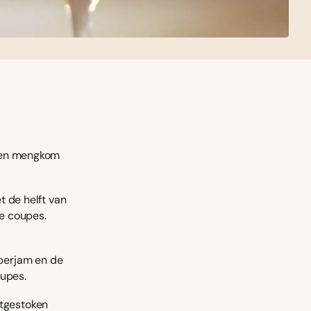
 een mengkom
t de helft van
de coupes.
berjam en de
oupes.
itgestoken