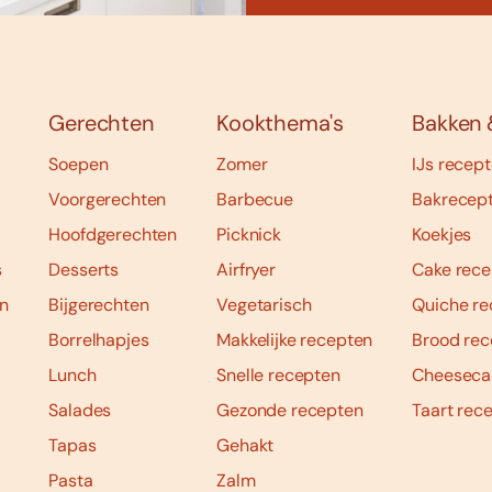
Gerechten
Kookthema's
Bakken 
Soepen
Zomer
IJs recep
Voorgerechten
Barbecue
Bakrecep
Hoofdgerechten
Picknick
Koekjes
s
Desserts
Airfryer
Cake rece
n
Bijgerechten
Vegetarisch
Quiche re
Borrelhapjes
Makkelijke recepten
Brood rec
Lunch
Snelle recepten
Cheeseca
Salades
Gezonde recepten
Taart rec
Tapas
Gehakt
Pasta
Zalm