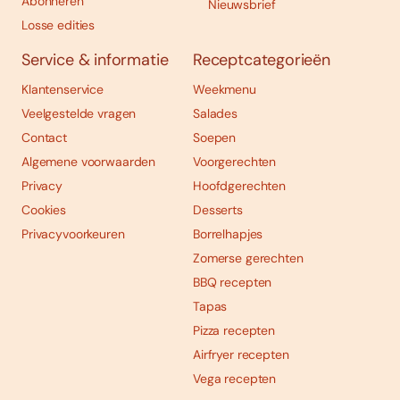
Abonneren
Nieuwsbrief
Losse edities
Service & informatie
Receptcategorieën
Klantenservice
Weekmenu
Veelgestelde vragen
Salades
Contact
Soepen
Algemene voorwaarden
Voorgerechten
Privacy
Hoofdgerechten
Cookies
Desserts
Privacyvoorkeuren
Borrelhapjes
Zomerse gerechten
BBQ recepten
Tapas
Pizza recepten
Airfryer recepten
Vega recepten