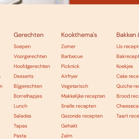
Gerechten
Kookthema's
Bakken 
Soepen
Zomer
IJs recep
Voorgerechten
Barbecue
Bakrecep
Hoofdgerechten
Picknick
Koekjes
s
Desserts
Airfryer
Cake rece
n
Bijgerechten
Vegetarisch
Quiche re
Borrelhapjes
Makkelijke recepten
Brood rec
Lunch
Snelle recepten
Cheeseca
Salades
Gezonde recepten
Taart rec
Tapas
Gehakt
Pasta
Zalm