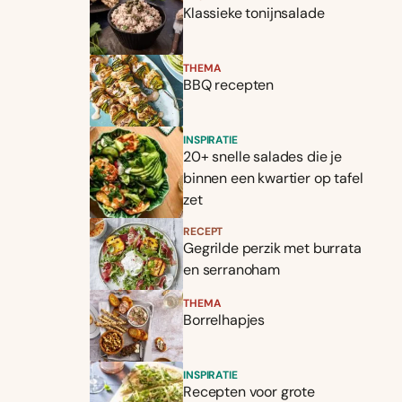
Klassieke tonijnsalade
THEMA
BBQ recepten
INSPIRATIE
20+ snelle salades die je
binnen een kwartier op tafel
zet
RECEPT
Gegrilde perzik met burrata
en serranoham
THEMA
Borrelhapjes
INSPIRATIE
Recepten voor grote