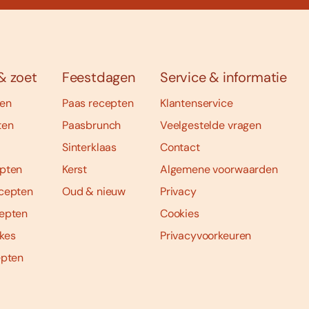
& zoet
Feestdagen
Service & informatie
ten
Paas recepten
Klantenservice
ten
Paasbrunch
Veelgestelde vragen
Sinterklaas
Contact
pten
Kerst
Algemene voorwaarden
cepten
Oud & nieuw
Privacy
epten
Cookies
kes
Privacyvoorkeuren
epten