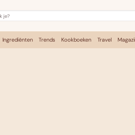
Ingrediënten
Trends
Kookboeken
Travel
Magazi
e
Kookschool
Ingrediënten
Trends
Kookboeken