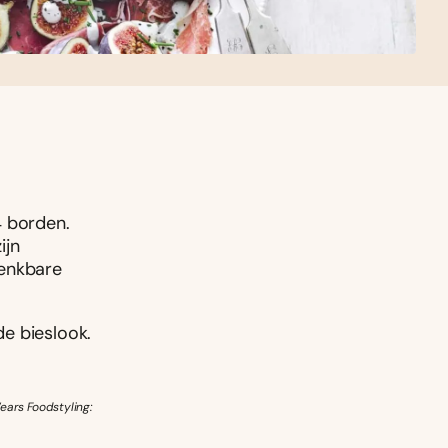
4 borden.
ijn
henkbare
e bieslook.
ears Foodstyling: