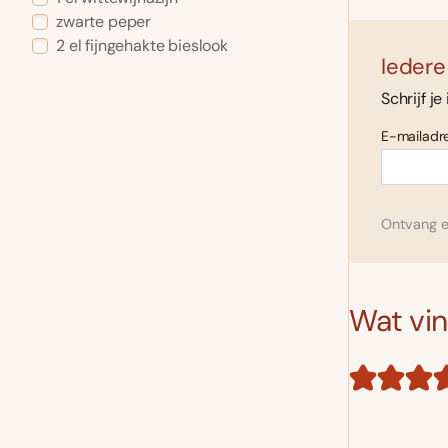
zwarte peper
2 el fijngehakte bieslook
Iedere
Schrijf je
E-mailadre
Ontvang el
Wat vind