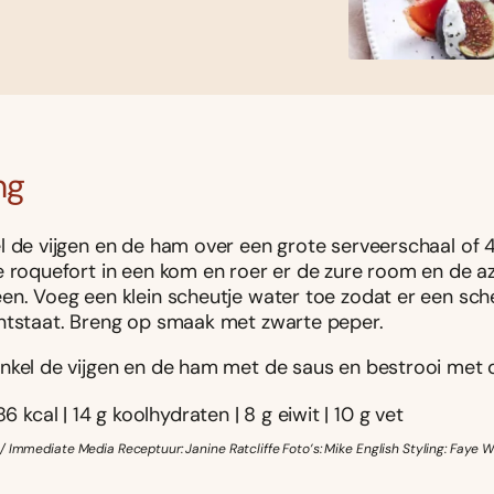
ng
l de vijgen en de ham over een grote serveerschaal of 
e roquefort in een kom en roer er de zure room en de az
en. Voeg een klein scheutje water toe zodat er een sc
ntstaat. Breng op smaak met zwarte peper.
nkel de vijgen en de ham met de saus en bestrooi met d
86 kcal | 14 g koolhydraten | 8 g eiwit | 10 g vet
/ Immediate Media Receptuur: Janine Ratcliffe Foto’s: Mike English Styling: Faye W