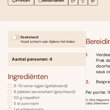
Printen
Beoordelen
Kookstand
Bereidi
Houd scherm aan tijdens het koken
Verdee
Aantal personen: 4
Prak d
doorhe
saus o
Ingrediënten
Bespre
8-10 verse vijgen (gehalveerd)
8 plakken serranoham (gescheurd)
Per portie: 1
50 g roquefort
© Olive Magazine 
5 el zure room
Libby Silbermann
1 el wittewijnazijn