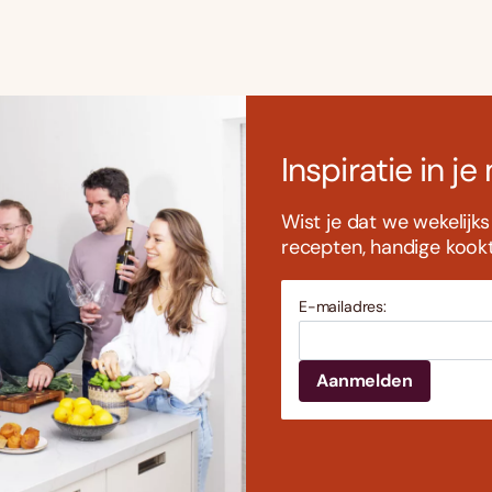
Inspiratie in je
Wist je dat we wekelijk
recepten, handige kookti
E-mailadres: