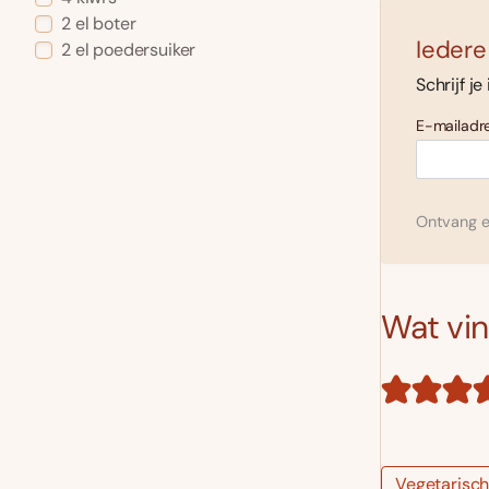
2 el boter
Iedere
2 el poedersuiker
Schrijf je
E-mailadre
Ontvang el
Wat vind
Vegetarisc