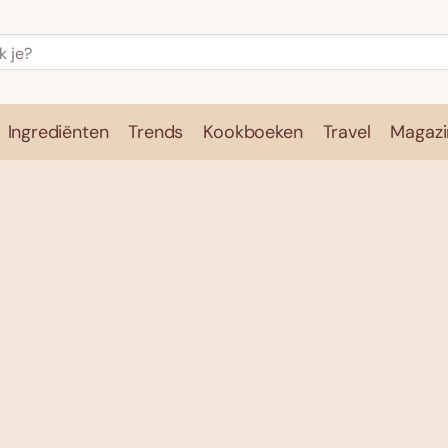
Ingrediënten
Trends
Kookboeken
Travel
Magazi
e
Kookschool
Ingrediënten
Trends
Kookboeken