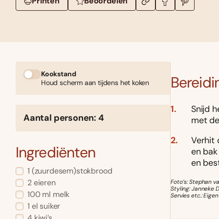
Printen
Beoordelen
Kookstand
Bereidi
Houd scherm aan tijdens het koken
Snijd h
Aantal personen: 4
met de 
Verhit
Ingrediënten
en bak
en bes
1 (zuurdesem)stokbrood
2 eieren
Foto’s: Stephan v
Styling: Janneke D
100 ml melk
Servies etc.: Eigen
1 el suiker
4 kiwi’s