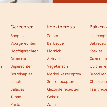
Gerechten
Kookthema's
Bakken 
Soepen
Zomer
IJs recep
Voorgerechten
Barbecue
Bakrecep
Hoofdgerechten
Picknick
Koekjes
s
Desserts
Airfryer
Cake rece
n
Bijgerechten
Vegetarisch
Quiche re
Borrelhapjes
Makkelijke recepten
Brood rec
Lunch
Snelle recepten
Cheeseca
Salades
Gezonde recepten
Taart rec
Tapas
Gehakt
Pasta
Zalm