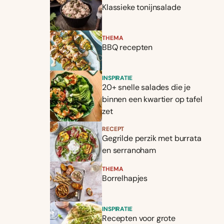
Klassieke tonijnsalade
THEMA
BBQ recepten
INSPIRATIE
20+ snelle salades die je
binnen een kwartier op tafel
zet
RECEPT
Gegrilde perzik met burrata
en serranoham
THEMA
Borrelhapjes
INSPIRATIE
Recepten voor grote