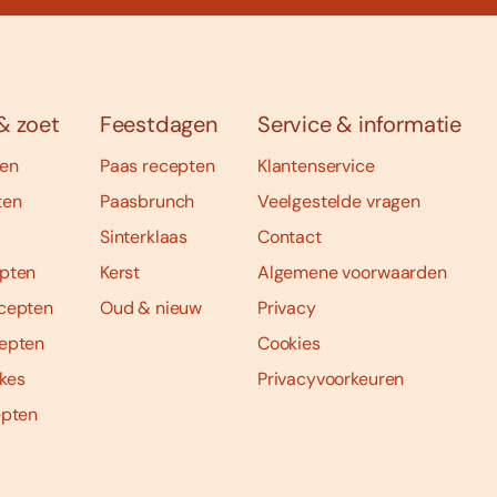
& zoet
Feestdagen
Service & informatie
ten
Paas recepten
Klantenservice
ten
Paasbrunch
Veelgestelde vragen
Sinterklaas
Contact
pten
Kerst
Algemene voorwaarden
cepten
Oud & nieuw
Privacy
epten
Cookies
kes
Privacyvoorkeuren
epten