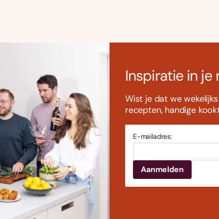
Inspiratie in je
Wist je dat we wekelijk
recepten, handige kookti
E-mailadres: