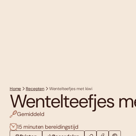
Home
Recepten
Wentelteefjes met kiwi
Wentelteefjes me
Gemiddeld
15 minuten bereidingstijd