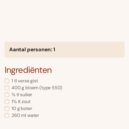
Aantal personen: 1
Ingrediënten
1 tl verse gist
400 g bloem (type 550)
¾ tl suiker
1¾ tl zout
10 g boter
260 ml water