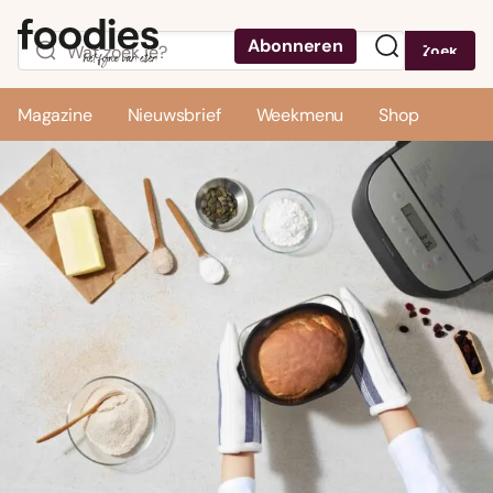
Abonneren
Zoek
Menu
Magazine
Nieuwsbrief
Weekmenu
Shop