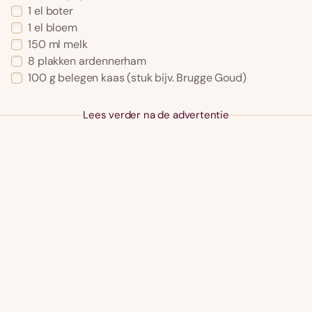
1
el
boter
1
el
bloem
150
ml
melk
8
plakken
ardennerham
100
g
belegen kaas
(stuk bijv. Brugge Goud)
Lees verder na de advertentie