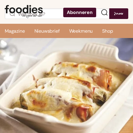
Abonneren
Zoek
Menu
Magazine
Nieuwsbrief
Weekmenu
Shop