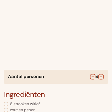
Aantal personen
4
Ingrediënten
8
stronken
witlof
zout en peper