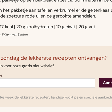
t pakketje op een bakplaat en zet ca. 30 minuten in de 
n het pakketje aan tafel en verkruimel er de geitenkaas
 de zoetzure rode ui en de gerookte amandelen.
17 kcal | 20 g koolhydraten | 10 g eiwit | 20 g vet
r: Willem van Santen
 zondag de lekkerste recepten ontvangen?
 in voor onze gratis nieuwsbrief:
s:
ke week de lekkerste recepten, handige kooktips en speciale aanbied