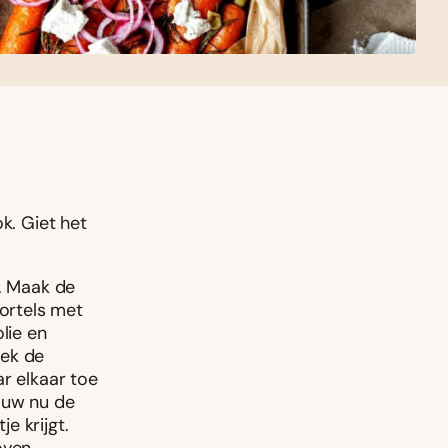
k. Giet het
). Maak de
wortels met
lie en
eek de
r elkaar toe
ouw nu de
e krijgt.