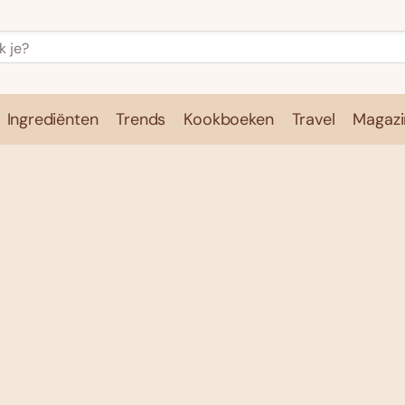
Ingrediënten
Trends
Kookboeken
Travel
Magazi
e
Kookschool
Ingrediënten
Trends
Kookboeken