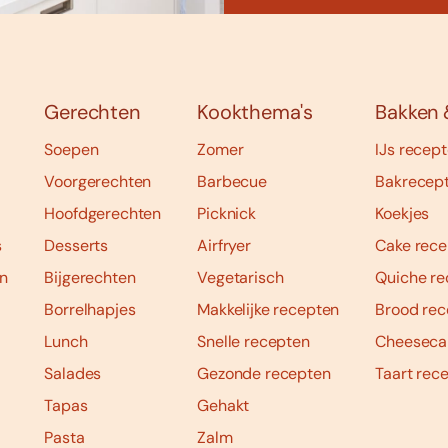
Gerechten
Kookthema's
Bakken 
Soepen
Zomer
IJs recep
Voorgerechten
Barbecue
Bakrecep
Hoofdgerechten
Picknick
Koekjes
s
Desserts
Airfryer
Cake rece
n
Bijgerechten
Vegetarisch
Quiche re
Borrelhapjes
Makkelijke recepten
Brood rec
Lunch
Snelle recepten
Cheeseca
Salades
Gezonde recepten
Taart rec
Tapas
Gehakt
Pasta
Zalm