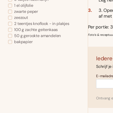
Leg he
1 el olijfolie
3. Ope
zwarte peper
af met
zeezout
2 teentjes knoflook - in plakjes
Per portie: 3
100 g zachte geitenkaas
Foto’s & receptuu
50 g gerookte amandelen
bakpapier
Iedere
Schrijf je
E-mailadre
Ontvang el