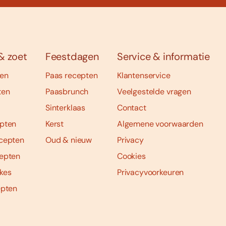
& zoet
Feestdagen
Service & informatie
ten
Paas recepten
Klantenservice
ten
Paasbrunch
Veelgestelde vragen
Sinterklaas
Contact
pten
Kerst
Algemene voorwaarden
cepten
Oud & nieuw
Privacy
epten
Cookies
kes
Privacyvoorkeuren
epten