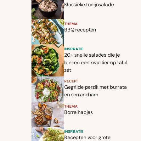
Klassieke tonijnsalade
THEMA
BBQ recepten
INSPIRATIE
20+ snelle salades die je
binnen een kwartier op tafel
zet
RECEPT
Gegrilde perzik met burrata
en serranoham
THEMA
Borrelhapjes
INSPIRATIE
Recepten voor grote