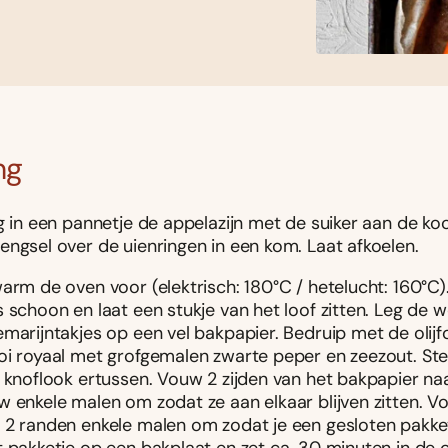
ng
g in een pannetje de appelazijn met de suiker aan de koo
engsel over de uienringen in een kom. Laat afkoelen.
warm de oven voor (elektrisch: 180°C / hetelucht: 160°C
 schoon en laat een stukje van het loof zitten. Leg de 
marijntakjes op een vel bakpapier. Bedruip met de olijfo
oi royaal met grofgemalen zwarte peper en zeezout. St
s knoflook ertussen. Vouw 2 zijden van het bakpapier naa
w enkele malen om zodat ze aan elkaar blijven zitten. V
 2 randen enkele malen om zodat je een gesloten pakketj