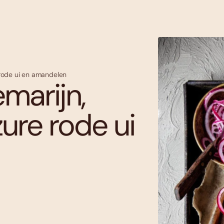
 rode ui en amandelen
marijn,
ure rode ui