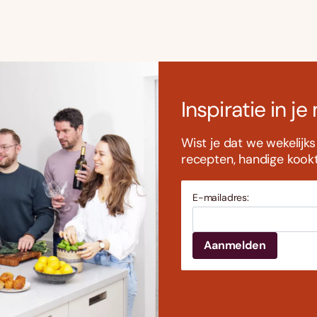
Inspiratie in je
Wist je dat we wekelijk
recepten, handige kookti
E-mailadres: