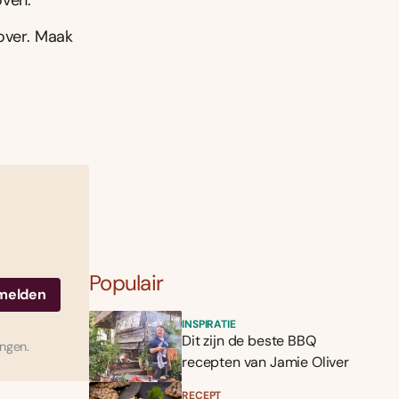
oven.
 over. Maak
Populair
INSPIRATIE
Dit zijn de beste BBQ
ingen.
recepten van Jamie Oliver
RECEPT