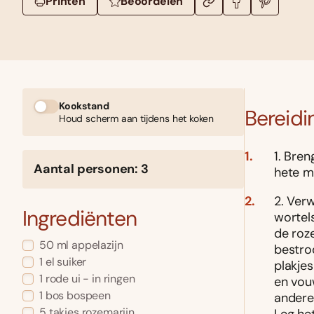
Printen
Beoordelen
Kookstand
Bereidi
Houd scherm aan tijdens het koken
1. Bren
Aantal personen: 3
hete m
2. Ver
Ingrediënten
wortels
de roze
50 ml appelazijn
bestro
1 el suiker
plakje
1 rode ui - in ringen
en vou
1 bos bospeen
andere
5 takjes rozemarijn