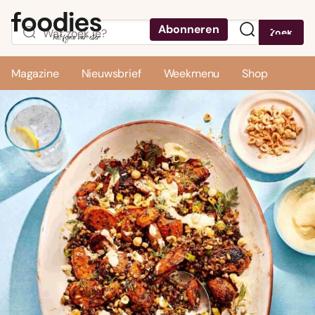
Abonneren
Zoek
Menu
Magazine
Nieuwsbrief
Weekmenu
Shop