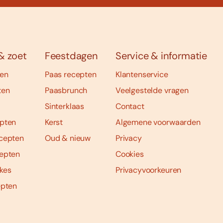
& zoet
Feestdagen
Service & informatie
ten
Paas recepten
Klantenservice
ten
Paasbrunch
Veelgestelde vragen
Sinterklaas
Contact
pten
Kerst
Algemene voorwaarden
cepten
Oud & nieuw
Privacy
epten
Cookies
kes
Privacyvoorkeuren
epten