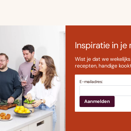
Inspiratie in je
Wist je dat we wekelijk
recepten, handige kookti
E-mailadres: