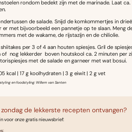
stoelen rondom bedekt zijn met de marinade. Laat ca.
en.
ndertussen de salade. Snijd de komkommertjes in drie
r er met bijvoorbeeld een pannetje op te slaan. Meng d
ers met de wakame, de rijstazijn en de chili­olie.
 shiitakes per 3 of 4 aan houten spiesjes. Gril de spiesje
n of ­ nog lekkerder ­ boven houtskool ca. 2 minuten per z
itorispiesjes met de salade en garneer met wat bosui.
05 kcal | 17 g koolhydraten | 3 g eiwit | 2 g vet
 styling en foodstyling: Willem van Santen
 zondag de lekkerste recepten ontvangen?
 in voor onze gratis nieuwsbrief:
s: