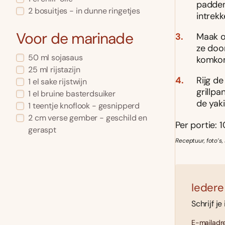
padden
2 bosuitjes - in dunne ringetjes
intrekk
Voor de marinade
Maak o
ze doo
50 ml sojasaus
komkomm
25 ml rijstazijn
Rijg de
1 el sake rijstwijn
grillpa
1 el bruine basterdsuiker
de yak
1 teentje knoflook - gesnipperd
2 cm verse gember - geschild en
Per portie: 1
geraspt
Receptuur, foto’s,
Iedere
Schrijf je
E-mailadre