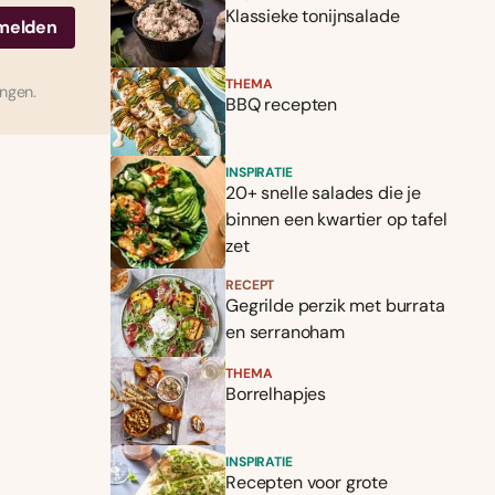
Klassieke tonijnsalade
THEMA
ingen.
BBQ recepten
INSPIRATIE
20+ snelle salades die je
binnen een kwartier op tafel
zet
RECEPT
Gegrilde perzik met burrata
en serranoham
THEMA
Borrelhapjes
INSPIRATIE
Recepten voor grote