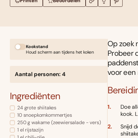
Printen
Beoordelen
Op zoek n
Kookstand
Probeer d
Houd scherm aan tijdens het koken
paddensto
voor een 
Aantal personen: 4
Bereidi
Ingrediënten
Doe al
24 grote shiitakes
kook. L
10 snoepkomkommertjes
250 g wakame (zeewiersalade - vers)
Snijd d
1 el rijstazijn
shiita
1 el chili-olie