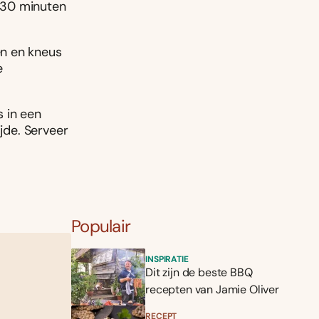
 30 minuten
ën en kneus
e
s in een
ijde. Serveer
Populair
INSPIRATIE
Dit zijn de beste BBQ
recepten van Jamie Oliver
RECEPT