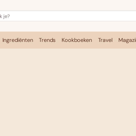
Ingrediënten
Trends
Kookboeken
Travel
Magazi
e
Kookschool
Ingrediënten
Trends
Kookboeken