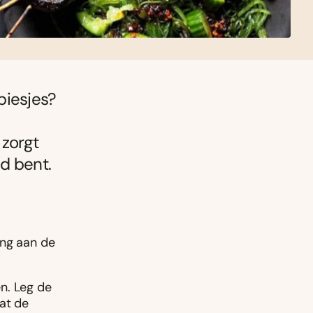
piesjes?
zorgt
d bent.
eng aan de
en. Leg de
dat de