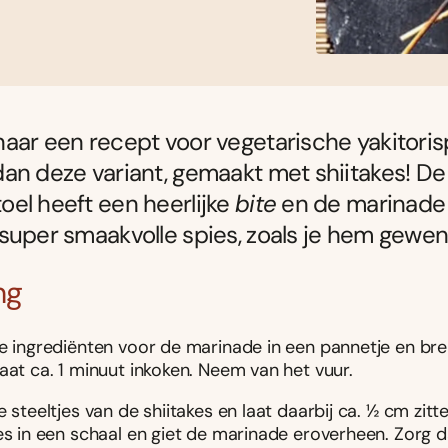
aar een recept voor vegetarische yakitoris
an deze variant, gemaakt met shiitakes! De
el heeft een heerlijke
bite
en de marinade 
super smaakvolle spies, zoals je hem gewen
ng
le ingrediënten voor de marinade in een pannetje en br
aat ca. 1 minuut inkoken. Neem van het vuur.
e steeltjes van de shiitakes en laat daarbij ca. ½ cm zitt
kes in een schaal en giet de marinade eroverheen. Zorg 