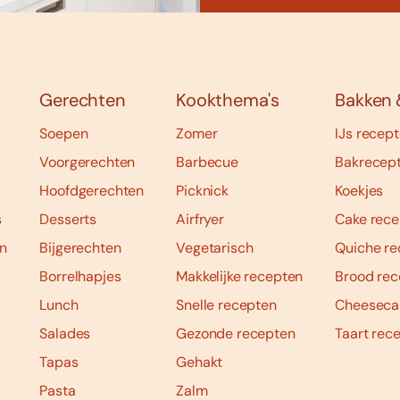
Gerechten
Kookthema's
Bakken 
Soepen
Zomer
IJs recep
Voorgerechten
Barbecue
Bakrecep
Hoofdgerechten
Picknick
Koekjes
s
Desserts
Airfryer
Cake rece
n
Bijgerechten
Vegetarisch
Quiche re
Borrelhapjes
Makkelijke recepten
Brood rec
Lunch
Snelle recepten
Cheeseca
Salades
Gezonde recepten
Taart rec
Tapas
Gehakt
Pasta
Zalm