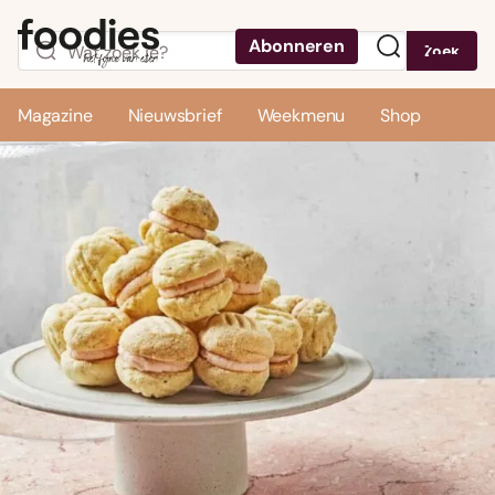
Abonneren
Zoek
Menu
Magazine
Nieuwsbrief
Weekmenu
Shop