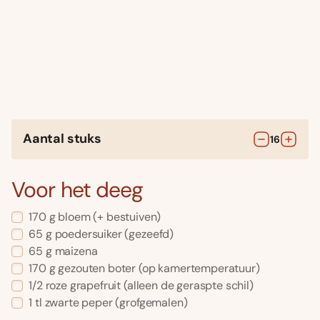
Aantal stuks
16
Voor het deeg
170
g
bloem
(+ bestuiven)
65
g
poedersuiker
(gezeefd)
65
g
maizena
170
g
gezouten boter
(op kamertemperatuur)
1/2
roze grapefruit
(alleen de geraspte schil)
1
tl
zwarte peper
(grofgemalen)