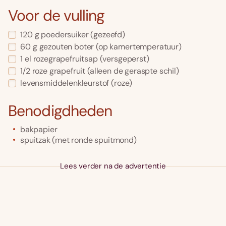
Voor de vulling
120
g
poedersuiker
(gezeefd)
60
g
gezouten boter
(op kamertemperatuur)
1
el
rozegrapefruitsap
(versgeperst)
1/2
roze grapefruit
(alleen de geraspte schil)
levensmiddelenkleurstof
(roze)
Benodigdheden
bakpapier
spuitzak (met ronde spuitmond)
Lees verder na de advertentie