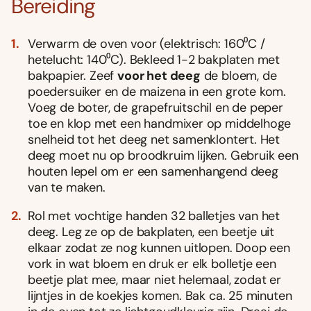
Bereiding
Verwarm de oven voor (elektrisch: 160⁰C /
hetelucht: 140⁰C). Bekleed 1-2 bakplaten met
bakpapier. Zeef
voor het deeg
de bloem, de
poedersuiker en de maizena in een grote kom.
Voeg de boter, de grapefruitschil en de peper
toe en klop met een handmixer op middelhoge
snelheid tot het deeg net samenklontert. Het
deeg moet nu op broodkruim lijken. Gebruik een
houten lepel om er een samenhangend deeg
van te maken.
Rol met vochtige handen 32 balletjes van het
deeg. Leg ze op de bakplaten, een beetje uit
elkaar zodat ze nog kunnen uitlopen. Doop een
vork in wat bloem en druk er elk bolletje een
beetje plat mee, maar niet helemaal, zodat er
lijntjes in de koekjes komen. Bak ca. 25 minuten