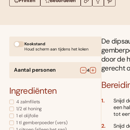
Printen
Beoordelen
De dipsau
Kookstand
gemberpoe
Houd scherm aan tijdens het koken
door de h
gerecht o
Aantal personen
4
Bereidi
Ingrediënten
Snijd d
4
zalmfilets
een ha
1/2
el
honing
tot een
1
el
olijfolie
1
tl
gemberpoeder
(vers)
Snijd d
1
citroen
(alleen het sap)