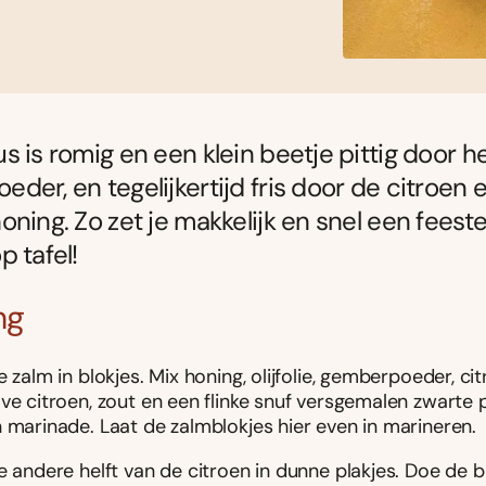
s is romig en een klein beetje pittig door h
der, en tegelijkertijd fris door de citroen 
oning. Zo zet je makkelijk en snel een feestel
p tafel!
ng
e zalm in blokjes. Mix honing, olijfolie, gemberpoeder, c
lve citroen, zout en een flinke snuf versgemalen zwart
 marinade. Laat de zalmblokjes hier even in marineren.
e andere helft van de citroen in dunne plakjes. Doe de b