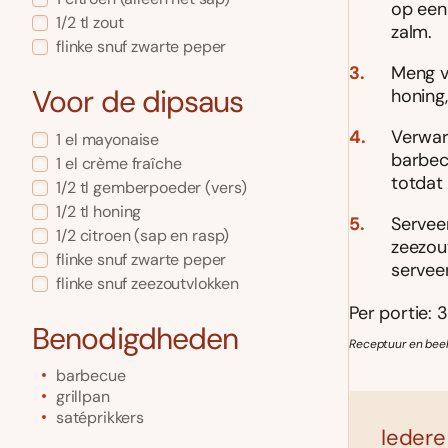
op een 
1/2
tl
zout
zalm.
flinke snuf
zwarte peper
Meng v
Voor de dipsaus
honing,
Verwar
1
el
mayonaise
barbec
1
el
crème fraîche
totdat 
1/2
tl
gemberpoeder
(vers)
1/2
tl
honing
Serveer
1/2
citroen
(sap en rasp)
zeezou
flinke snuf
zwarte peper
servee
flinke snuf
zeezoutvlokken
Per portie: 3
Benodigdheden
Receptuur en beel
barbecue
grillpan
satéprikkers
Iedere