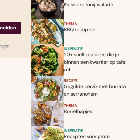
Klassieke tonijnsalade
THEMA
BBQ recepten
ingen.
INSPIRATIE
20+ snelle salades die je
binnen een kwartier op tafel
zet
RECEPT
Gegrilde perzik met burrata
en serranoham
THEMA
Borrelhapjes
INSPIRATIE
Recepten voor grote