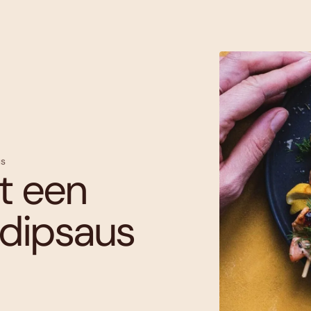
us
t een
dipsaus