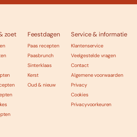
& zoet
Feestdagen
Service & informatie
ten
Paas recepten
Klantenservice
ten
Paasbrunch
Veelgestelde vragen
Sinterklaas
Contact
pten
Kerst
Algemene voorwaarden
cepten
Oud & nieuw
Privacy
epten
Cookies
kes
Privacyvoorkeuren
epten