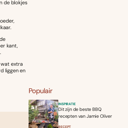
en de blokjes
oeder,
kaar.
 de
er kant,
.
 wat extra
d liggen en
Populair
INSPIRATIE
Dit zijn de beste BBQ
recepten van Jamie Oliver
RECEPT