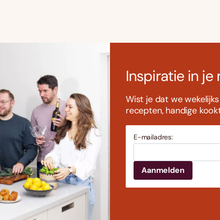
Inspiratie in je
Wist je dat we wekelijk
recepten, handige kookti
E-mailadres: