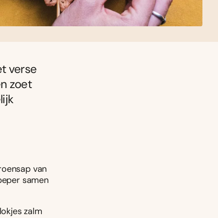
et verse
en zoet
ijk
itroensap van
e peper samen
lokjes zalm