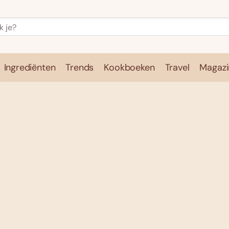
Ingrediënten
Trends
Kookboeken
Travel
Magazi
e
Kookschool
Ingrediënten
Trends
Kookboeken