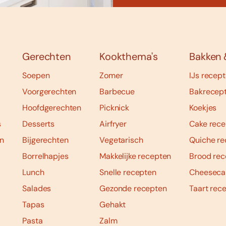
Gerechten
Kookthema's
Bakken 
Soepen
Zomer
IJs recep
Voorgerechten
Barbecue
Bakrecep
Hoofdgerechten
Picknick
Koekjes
s
Desserts
Airfryer
Cake rece
n
Bijgerechten
Vegetarisch
Quiche re
Borrelhapjes
Makkelijke recepten
Brood rec
Lunch
Snelle recepten
Cheeseca
Salades
Gezonde recepten
Taart rec
Tapas
Gehakt
Pasta
Zalm