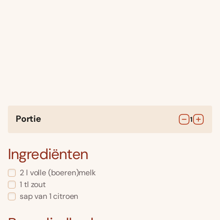
Portie
1
Ingrediënten
2
l
volle (boeren)melk
1
tl
zout
sap van 1 citroen