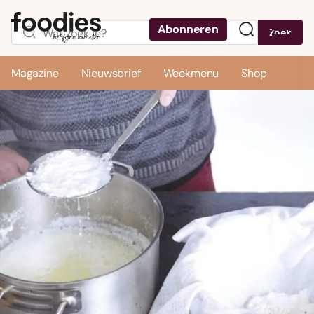
Abonneren
Zoek
Menu
Magazine
Nieuwsbrief
Weekmenu
Shop