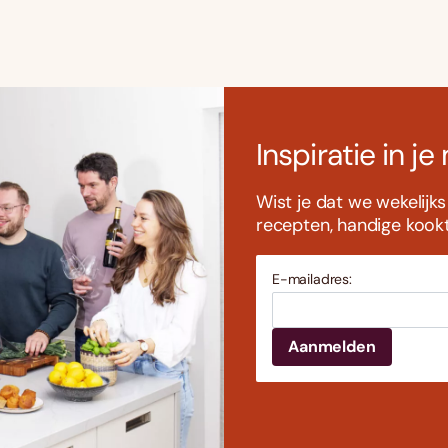
Inspiratie in je
Wist je dat we wekelijk
recepten, handige kookti
E-mailadres: