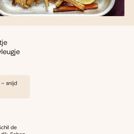
tje
vleugje
 – snijd
chil de