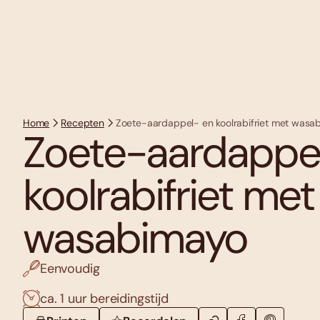
Home
Recepten
Zoete-aardappel- en koolrabifriet met wasa
Zoete-aardappe
koolrabifriet met
wasabimayo
Eenvoudig
ca. 1 uur bereidingstijd