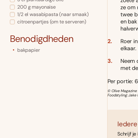
zoete a
ze om 
200
g
mayonaise
twee ba
1/2
el
wasabipasta
(naar smaak)
en bak 
citroenpartjes
(om te serveren)
halver
Benodigdheden
Roer i
elkaar
bakpapier
Neem d
met de
Per portie: 6
© Olive Magazine 
Foodstyling: Jake
Iedere
Schrijf je