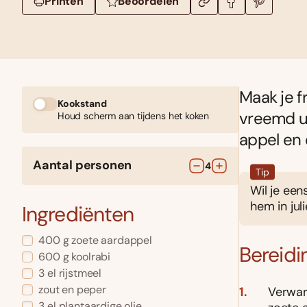
Printen
Beoordelen
Maak je f
Kookstand
vreemd ui
Houd scherm aan tijdens het koken
appel en 
Aantal personen
4
Tip
Wil je een
hem in jul
Ingrediënten
400
g
zoete aardappel
Bereidi
600
g
koolrabi
3
el
rijstmeel
zout en peper
Verwarm
3
el
plantaardige olie