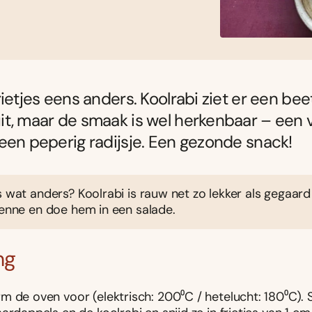
rietjes eens anders. Koolrabi ziet er een bee
t, maar de smaak is wel herkenbaar – een 
een peperig radijsje. Een gezonde snack!
s wat anders? Koolrabi is rauw net zo lekker als gegaard
ienne en doe hem in een salade.
ng
 de oven voor (elektrisch: 200⁰C / hetelucht: 180⁰C). S