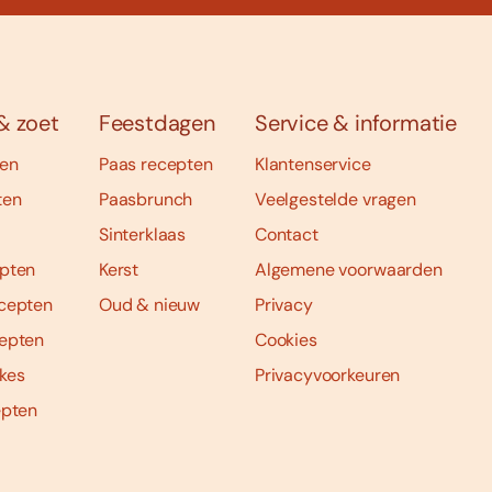
& zoet
Feestdagen
Service & informatie
ten
Paas recepten
Klantenservice
ten
Paasbrunch
Veelgestelde vragen
Sinterklaas
Contact
pten
Kerst
Algemene voorwaarden
cepten
Oud & nieuw
Privacy
epten
Cookies
kes
Privacyvoorkeuren
epten