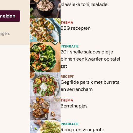
Klassieke tonijnsalade
THEMA
BBQ recepten
ingen.
INSPIRATIE
20+ snelle salades die je
binnen een kwartier op tafel
zet
RECEPT
Gegrilde perzik met burrata
en serranoham
THEMA
Borrelhapjes
INSPIRATIE
Recepten voor grote