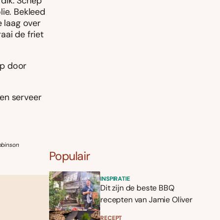
 dik. Schep
lie. Bekleed
e laag over
ai de friet
ap door
 en serveer
obinson
Populair
INSPIRATIE
Dit zijn de beste BBQ
recepten van Jamie Oliver
RECEPT