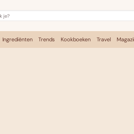
Ingrediënten
Trends
Kookboeken
Travel
Magazi
e
Kookschool
Ingrediënten
Trends
Kookboeken