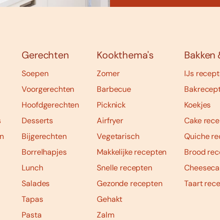
Gerechten
Kookthema's
Bakken 
Soepen
Zomer
IJs recep
Voorgerechten
Barbecue
Bakrecep
Hoofdgerechten
Picknick
Koekjes
s
Desserts
Airfryer
Cake rece
n
Bijgerechten
Vegetarisch
Quiche re
Borrelhapjes
Makkelijke recepten
Brood rec
Lunch
Snelle recepten
Cheeseca
Salades
Gezonde recepten
Taart rec
Tapas
Gehakt
Pasta
Zalm