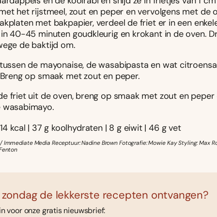
ardappels en de koolrabi en snijd ze in frietjes van 1 cm
met het rijstmeel, zout en peper en vervolgens met de o
kplaten met bakpapier, verdeel de friet er in een enkel
in 40-45 minuten goudkleurig en krokant in de oven. Dra
wege de baktijd om.
ntussen de mayonaise, de wasabipasta en wat citroens
. Breng op smaak met zout en peper.
e friet uit de oven, breng op smaak met zout en peper
 wasabimayo.
14 kcal | 37 g koolhydraten | 8 g eiwit | 46 g vet
/ Immediate Media Receptuur: Nadine Brown Fotografie: Mowie Kay Styling: Max R
 Fenton
 zondag de lekkerste recepten ontvangen?
 in voor onze gratis nieuwsbrief: