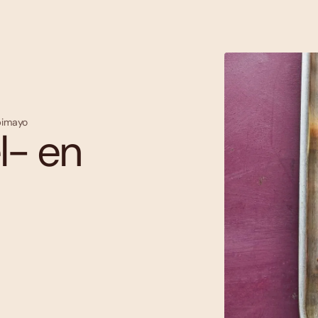
bimayo
l- en