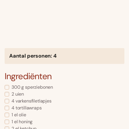
Aantal personen: 4
Ingrediënten
300 g sperziebonen
2 uien
4 varkensfiletlapjes
4 tortillawraps
1 el olie
1 el honing
2 el ketchup