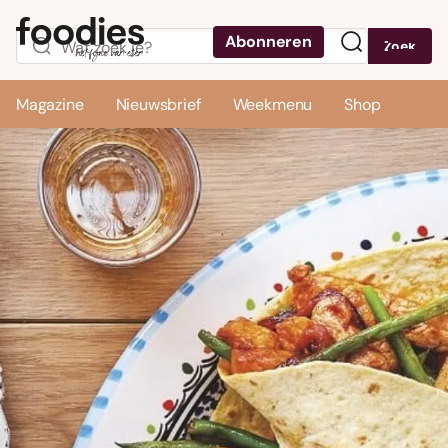
Abonneren
Zoek
Menu
Magazine
Nieuwsbrief
Weekmenu
Shop