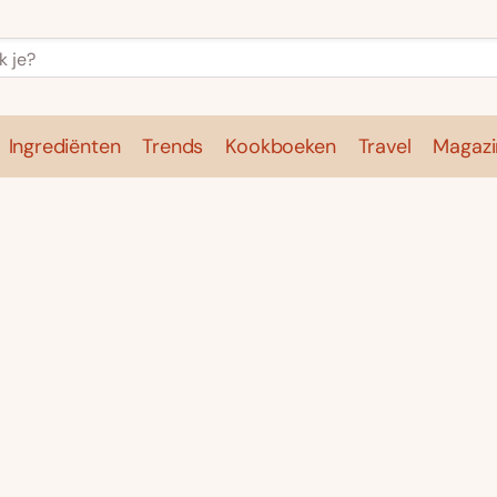
Ingrediënten
Trends
Kookboeken
Travel
Magazi
e
Kookschool
Ingrediënten
Trends
Kookboeken