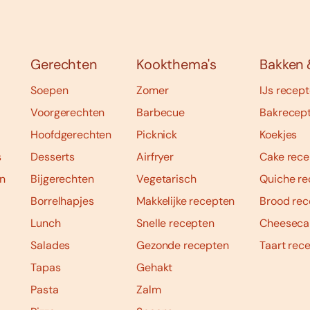
Gerechten
Kookthema's
Bakken 
Soepen
Zomer
IJs recep
Voorgerechten
Barbecue
Bakrecep
Hoofdgerechten
Picknick
Koekjes
s
Desserts
Airfryer
Cake rece
n
Bijgerechten
Vegetarisch
Quiche re
Borrelhapjes
Makkelijke recepten
Brood rec
Lunch
Snelle recepten
Cheeseca
Salades
Gezonde recepten
Taart rec
Tapas
Gehakt
Pasta
Zalm