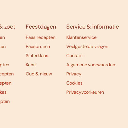
& zoet
Feestdagen
Service & informatie
ten
Paas recepten
Klantenservice
ten
Paasbrunch
Veelgestelde vragen
Sinterklaas
Contact
pten
Kerst
Algemene voorwaarden
cepten
Oud & nieuw
Privacy
epten
Cookies
kes
Privacyvoorkeuren
epten