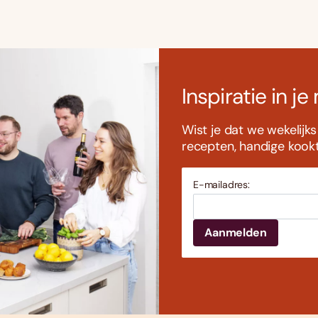
Inspiratie in je
Wist je dat we wekelijk
recepten, handige kookti
E-mailadres: