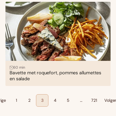
60 min
Bavette met roquefort, pommes allumettes
en salade
rige
1
2
3
4
5
…
721
Volge