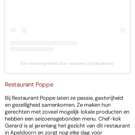
Een bericht gedeeld door watzijeet (@watzijkookt)
Restaurant Poppe
Bij Restaurant Poppe laten ze passie, gastvrijheid
Foodies 08/2026
en gezelligheid samenkomen. Ze maken hun
Tropische smaakexplosies
gerechten met zoveel mogelijk lokale producten en
Abonneren
hebben een seizoensgebonden menu. Chef-kok
Gerard is al jarenlang het gezicht van dit restaurant
Bestellen
in Apeldoorn en zorgt nog elke dag voor