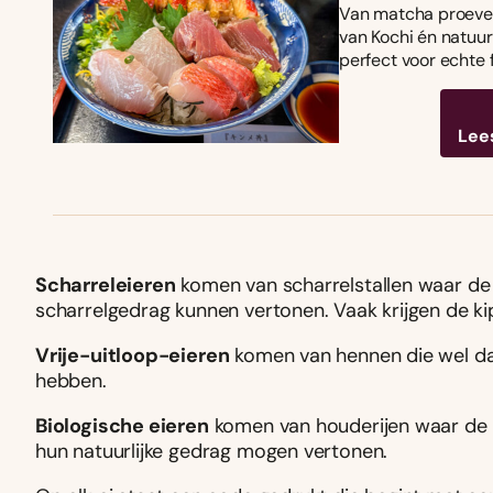
Van matcha proeven
van Kochi én natuurl
perfect voor echte 
Lee
Scharreleieren
komen van scharrelstallen waar de
scharrelgedrag kunnen vertonen. Vaak krijgen de kip
Vrije-uitloop-eieren
komen van hennen die wel da
hebben.
Biologische eieren
komen van houderijen waar de k
hun natuurlijke gedrag mogen vertonen.