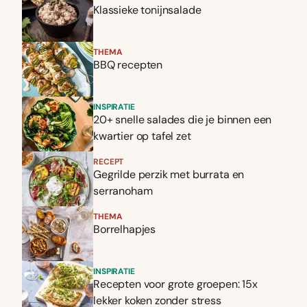
Klassieke tonijnsalade
THEMA
BBQ recepten
INSPIRATIE
20+ snelle salades die je binnen een
kwartier op tafel zet
RECEPT
Gegrilde perzik met burrata en
serranoham
THEMA
Borrelhapjes
INSPIRATIE
Recepten voor grote groepen: 15x
lekker koken zonder stress