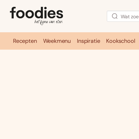
Recepten
Weekmenu
Inspiratie
Kookschool
Recepten
Weekmenu
Inspirati