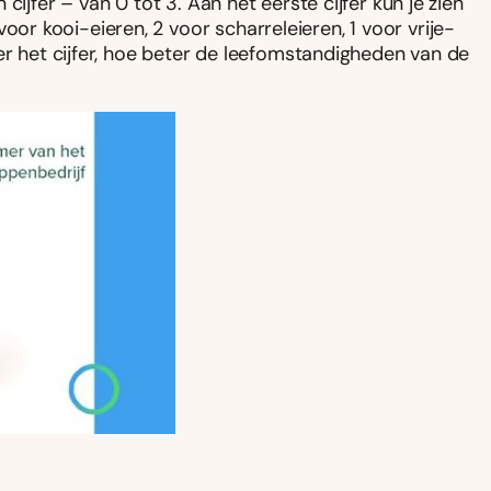
ijfer – van 0 tot 3. Aan het eerste cijfer kun je zien
 kooi-eieren, 2 voor scharreleieren, 1 voor vrije-
er het cijfer, hoe beter de leefomstandigheden van de