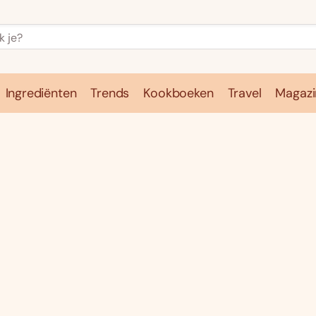
Ingrediënten
Trends
Kookboeken
Travel
Magazi
e
Kookschool
Ingrediënten
Trends
Kookboeken