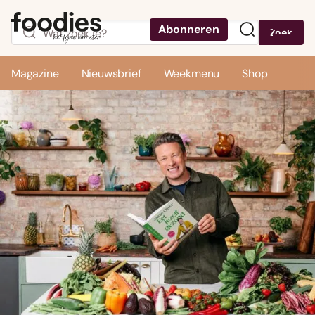
Abonneren
Zoek
Menu
Magazine
Nieuwsbrief
Weekmenu
Shop