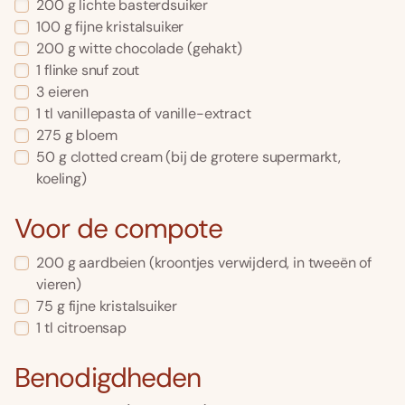
200
g
lichte basterdsuiker
100
g
fijne kristalsuiker
200
g
witte chocolade
(gehakt)
1
flinke snuf zout
3
eieren
1
tl
vanillepasta of vanille-extract
275
g
bloem
50
g
clotted cream
(bij de grotere supermarkt,
koeling)
Voor de compote
200
g
aardbeien
(kroontjes verwijderd, in tweeën of
vieren)
75
g
fijne kristalsuiker
1
tl
citroensap
Benodigdheden