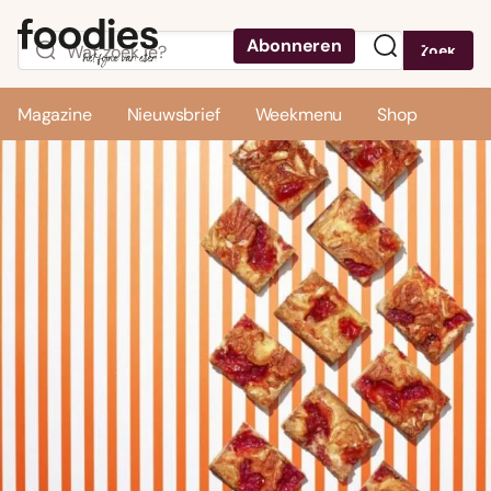
Abonneren
Zoek
Menu
Magazine
Nieuwsbrief
Weekmenu
Shop