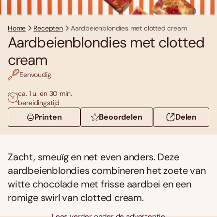
Home
Recepten
Aardbeienblondies met clotted cream
Aardbeienblondies met clotted
cream
Eenvoudig
ca. 1 u. en 30 min.
bereidingstijd
Printen
Beoordelen
Delen
Zacht, smeuïg en net even anders. Deze
aardbeienblondies combineren het zoete van
witte chocolade met frisse aardbei en een
romige swirl van clotted cream.
Lees verder onder de advertentie