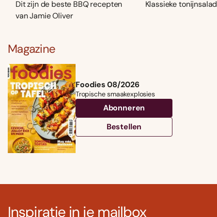
Dit zijn de beste BBQ recepten
Klassieke tonijnsala
van Jamie Oliver
Magazine
Foodies 08/2026
Tropische smaakexplosies
Abonneren
Bestellen
Inspiratie in je mailbox