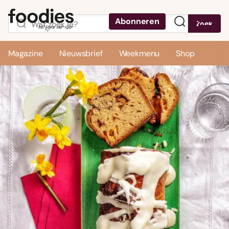
Abonneren
Zoek
Menu
Magazine
Nieuwsbrief
Weekmenu
Shop