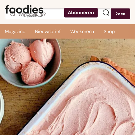
Abonneren
Zoek
Menu
Magazine
Nieuwsbrief
Weekmenu
Shop