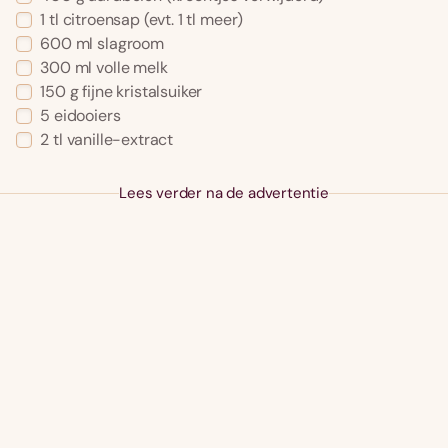
1
tl
citroensap
(evt. 1 tl meer)
600
ml
slagroom
300
ml
volle melk
150
g
fijne kristalsuiker
5
eidooiers
2
tl
vanille-extract
Lees verder na de advertentie