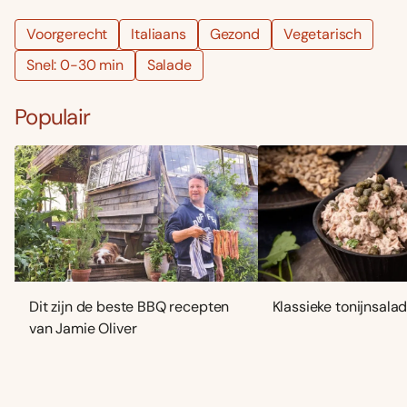
Voorgerecht
Italiaans
Gezond
Vegetarisch
Snel: 0-30 min
Salade
Populair
Dit zijn de beste BBQ recepten
Klassieke tonijnsala
van Jamie Oliver