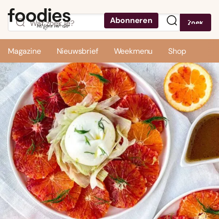
Abonneren
Zoek
Menu
Magazine
Nieuwsbrief
Weekmenu
Shop