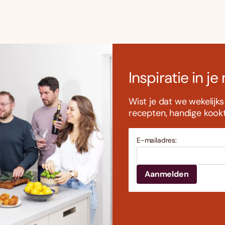
Inspiratie in je
Wist je dat we wekelijk
recepten, handige kookti
E-mailadres: