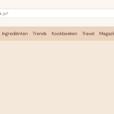
Ingrediënten
Trends
Kookboeken
Travel
Magazi
e
Kookschool
Ingrediënten
Trends
Kookboeken