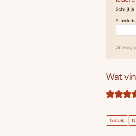
Schrijf je
E-mailadre
Ontvang el
Wat vind
Gebak
N