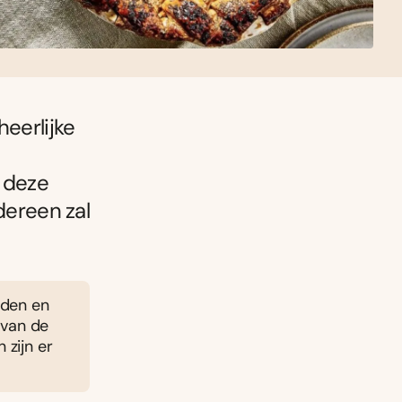
heerlijke
e deze
dereen zal
aden en
t van de
 zijn er