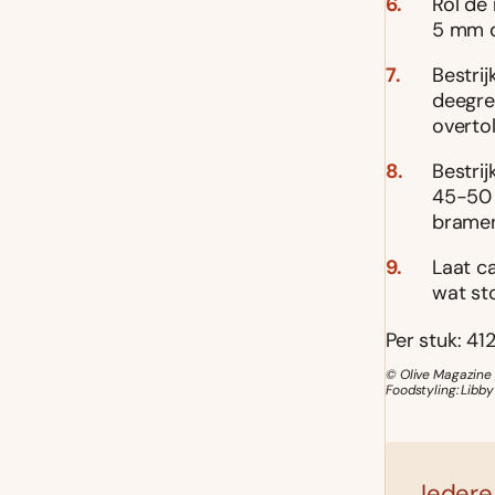
Rol de 
5 mm d
Bestri
deegree
overtol
Bestrij
45-50 
bramen 
Laat ca
wat sto
Per stuk: 412
© Olive Magazine 
Foodstyling: Libb
Iedere