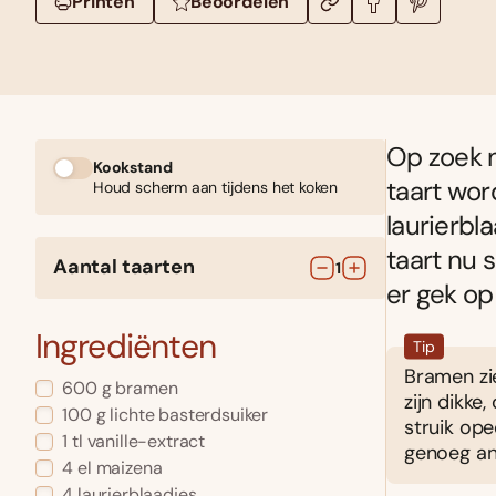
Printen
Beoordelen
Op zoek n
Kookstand
taart wo
Houd scherm aan tijdens het koken
laurierbl
taart nu 
Aantal taarten
1
er gek op 
Ingrediënten
Tip
Bramen zi
600
g
bramen
zijn dikke
100
g
lichte basterdsuiker
struik ope
1
tl
vanille-extract
genoeg an
4
el
maizena
4
laurierblaadjes