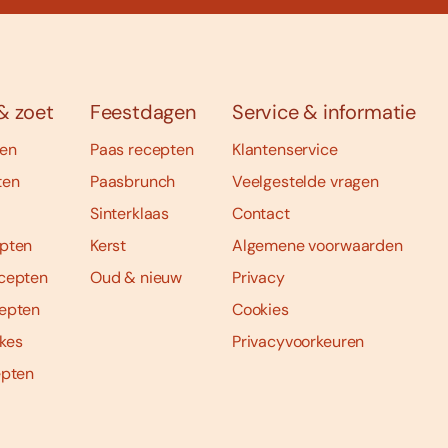
& zoet
Feestdagen
Service & informatie
ten
Paas recepten
Klantenservice
ten
Paasbrunch
Veelgestelde vragen
Sinterklaas
Contact
pten
Kerst
Algemene voorwaarden
cepten
Oud & nieuw
Privacy
epten
Cookies
kes
Privacyvoorkeuren
epten