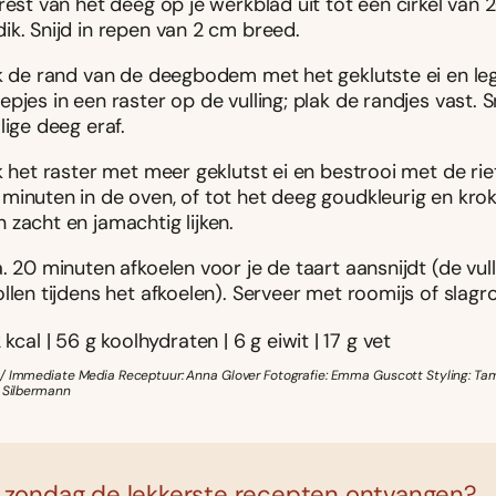
rest van het deeg op je werkblad uit tot een cirkel van 
ik. Snijd in repen van 2 cm breed.
jk de rand van de deegbodem met het geklutste ei en le
pjes in een raster op de vulling; plak de randjes vast. S
lige deeg eraf.
k het raster met meer geklutst ei en bestrooi met de rie
minuten in de oven, of tot het deeg goudkleurig en krok
zacht en jamachtig lijken.
. 20 minuten afkoelen voor je de taart aansnijdt (de vull
llen tijdens het afkoelen). Serveer met roomijs of slag
 kcal | 56 g koolhydraten | 6 g eiwit | 17 g vet
/ Immediate Media Receptuur: Anna Glover Fotografie: Emma Guscott Styling: T
y Silbermann
 zondag de lekkerste recepten ontvangen?