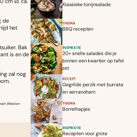
20 cm Ø, ca.
Klassieke tonijnsalade
g de
THEMA
nijd het
BBQ recepten
tsuiker. Bak
INSPIRATIE
20+ snelle salades die je
ant is en de
binnen een kwartier op tafel
zet
ing zal nog
RECEPT
room.
Gegrilde perzik met burrata
en serranoham
THEMA
amsin Weston
Borrelhapjes
INSPIRATIE
Recepten voor grote