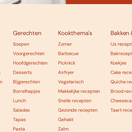
Gerechten
Kookthema's
Bakken 
Soepen
Zomer
IJs recep
Voorgerechten
Barbecue
Bakrecep
Hoofdgerechten
Picknick
Koekjes
s
Desserts
Airfryer
Cake rece
n
Bijgerechten
Vegetarisch
Quiche re
Borrelhapjes
Makkelijke recepten
Brood rec
Lunch
Snelle recepten
Cheeseca
Salades
Gezonde recepten
Taart rec
Tapas
Gehakt
Pasta
Zalm