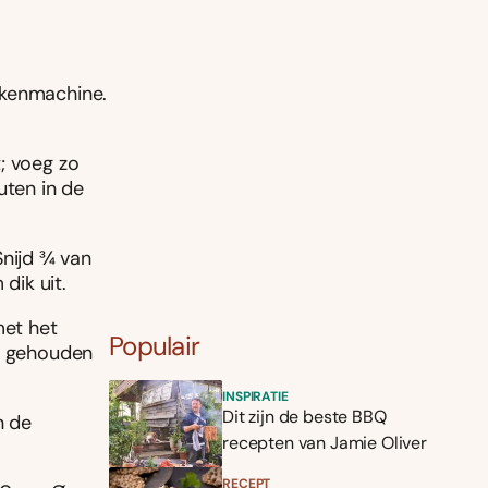
ukenmachine.
; voeg zo
uten in de
ijd 3⁄4 van
dik uit.
met het
Populair
rt gehouden
INSPIRATIE
Dit zijn de beste BBQ
n de
recepten van Jamie Oliver
.
RECEPT