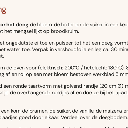
ng
or het deeg
de bloem, de boter en de suiker in een ke
t het mengsel lijkt op broodkruim.
et ongeklutste ei toe en pulseer tot het een deeg vormt
et water toe. Verpak in vershoudfolie en leg ca. 30 min
t.
 de oven voor (elektrisch: 200°C / hetelucht: 180°C). Sn
eg af en rol op een met bloem bestoven werkblad 5 mm 
d een ronde taartvorm met golvend randje (20 cm Ø) 
Snijd de overhangende randjes af en doe ze bij het apa
 een kom de bramen, de suiker, de vanille, de maizena e
rblaadjes goed door elkaar. Verdeel over de deegbodem