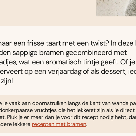
aar een frisse taart met een twist? In deze 
rden sappige bramen gecombineerd met
aadjes, wat een aromatisch tintje geeft. Of j
serveert op een verjaardag of als dessert, ie
zijn!
e je vaak aan doornstruiken langs de kant van wandelp
, donkerpaarse vruchtjes die het lekkerst zijn als je direc
et. Pluk je er meer dan je voor dit recept nodig hebt, dan
dere lekkere
recepten met bramen
.