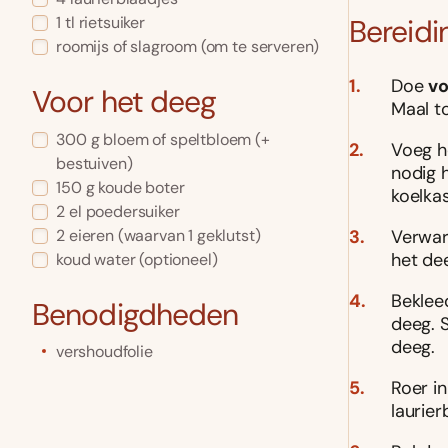
1
tl
rietsuiker
Bereidi
roomijs of slagroom
(om te serveren)
Doe
vo
Voor het deeg
Maal to
300
g
bloem of speltbloem
(+
Voeg h
bestuiven)
nodig h
150
g
koude boter
koelkas
2
el
poedersuiker
2
eieren
(waarvan 1 geklutst)
Verwarm
het de
koud water
(optioneel)
Beklee
Benodigdheden
deeg. 
deeg.
vershoudfolie
Roer in
laurie