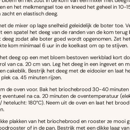
 bloem en het zout in de kom van een mixer met deegh
ren en het melkmengsel toe en kneed het geheel in 10-1
 zacht en elastisch deeg.
t de mixer op lage snelheid geleidelijk de boter toe. V
t een spatel het deeg van de randen van de kom terug b
t deeg zodat alle boter goed wordt opgenomen. Zet het
kte kom minimaal 6 uur in de koelkast om op te stijven.
het deeg op een met bloem bestoven werkblad kort d
 rol van ca. 20 cm van. Leg het deeg in een ingevet en 
n cakeblik. Bestrijk het deeg met de eidooier en laat h
plek ca. 45 minuten rijzen.
m de oven voor. Bak het briochebrood 30-40 minuten 
g eventueel na ca. 20 minuten de oventemperatuur (elek
/ hetelucht: 180°C). Neem uit de oven en laat het broo
n.
dikke plakken van het briochebrood en rooster ze mooi g
odrooster of in de pan. Bestrijk met een dikke laag van