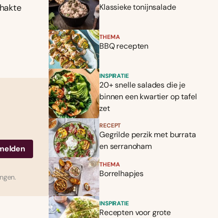
ehakte
Klassieke tonijnsalade
THEMA
BBQ recepten
INSPIRATIE
20+ snelle salades die je
binnen een kwartier op tafel
zet
RECEPT
Gegrilde perzik met burrata
en serranoham
THEMA
Borrelhapjes
ingen.
INSPIRATIE
Recepten voor grote