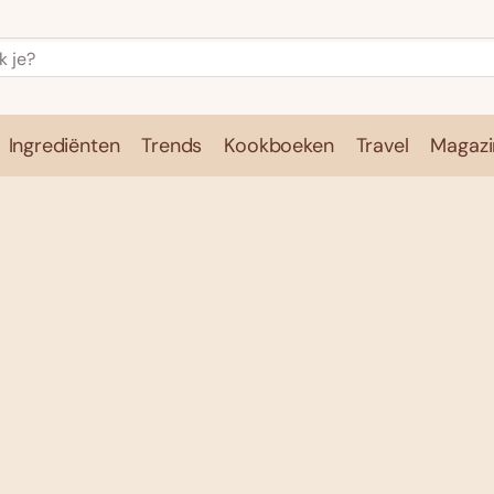
Ingrediënten
Trends
Kookboeken
Travel
Magazi
e
Kookschool
Ingrediënten
Trends
Kookboeken