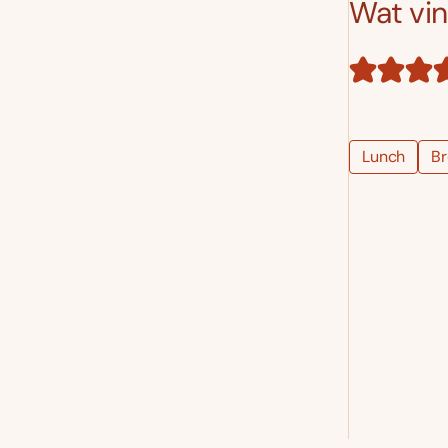
Wat vind
Lunch
B