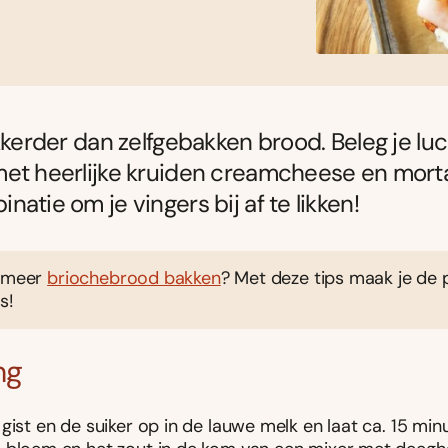
ekkerder dan zelfgebakken brood. Beleg je lu
et heerlijke kruiden creamcheese en morta
natie om je vingers bij af te likken!
g meer
briochebrood bakken
? Met deze tips maak je de 
s!
ng
gist en de suiker op in de lauwe melk en laat ca. 15 min