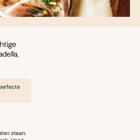
chtige
della,
perfecte
uten staan.