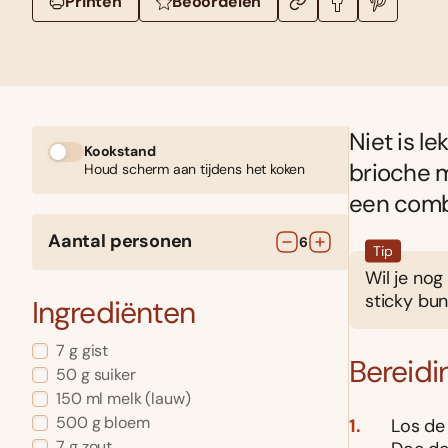
Printen
Beoordelen
Niet is l
Kookstand
brioche m
Houd scherm aan tijdens het koken
een combi
Aantal personen
6
Tip
Wil je no
sticky bun
Ingrediënten
7
g
gist
Bereidi
50
g
suiker
150
ml
melk
(lauw)
500
g
bloem
Los de 
7
g
zout