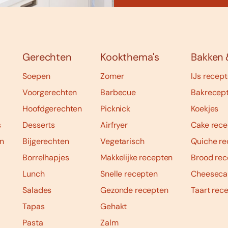
Gerechten
Kookthema's
Bakken 
Soepen
Zomer
IJs recep
Voorgerechten
Barbecue
Bakrecep
Hoofdgerechten
Picknick
Koekjes
s
Desserts
Airfryer
Cake rece
n
Bijgerechten
Vegetarisch
Quiche re
Borrelhapjes
Makkelijke recepten
Brood rec
Lunch
Snelle recepten
Cheeseca
Salades
Gezonde recepten
Taart rec
Tapas
Gehakt
Pasta
Zalm