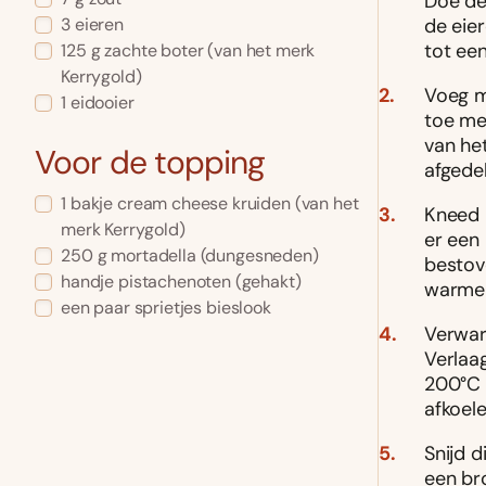
Doe de
de eie
3
eieren
tot een
125
g
zachte boter
(van het merk
Kerrygold)
Voeg me
1
eidooier
toe me
van he
Voor de topping
afgede
1
bakje
cream cheese kruiden
(van het
Kneed 
merk Kerrygold)
er een
250
g
mortadella
(dungesneden)
bestove
handje
pistachenoten
(gehakt)
warme 
een paar sprietjes
bieslook
Verwar
Verlaa
200°C 
afkoele
Snijd 
een bro