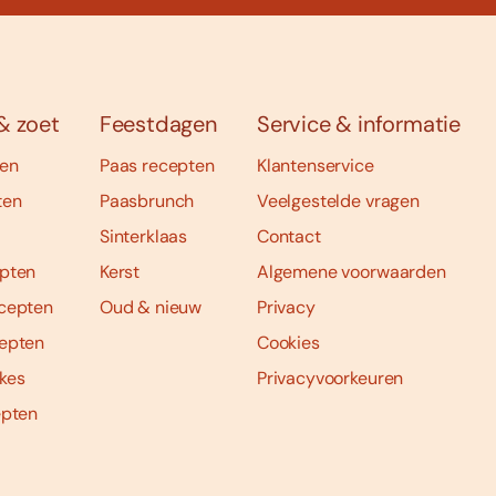
& zoet
Feestdagen
Service & informatie
ten
Paas recepten
Klantenservice
ten
Paasbrunch
Veelgestelde vragen
Sinterklaas
Contact
pten
Kerst
Algemene voorwaarden
cepten
Oud & nieuw
Privacy
epten
Cookies
kes
Privacyvoorkeuren
epten