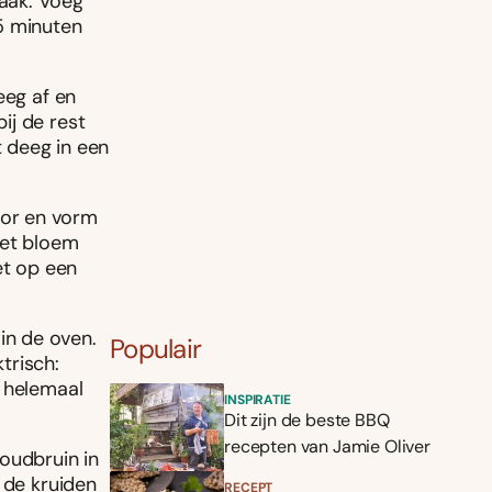
aak. Voeg
5 minuten
eeg af en
ij de rest
 deeg in een
oor en vorm
met bloem
et op een
in de oven.
Populair
trisch:
d helemaal
INSPIRATIE
Dit zijn de beste BBQ
recepten van Jamie Oliver
oudbruin in
 de kruiden
RECEPT