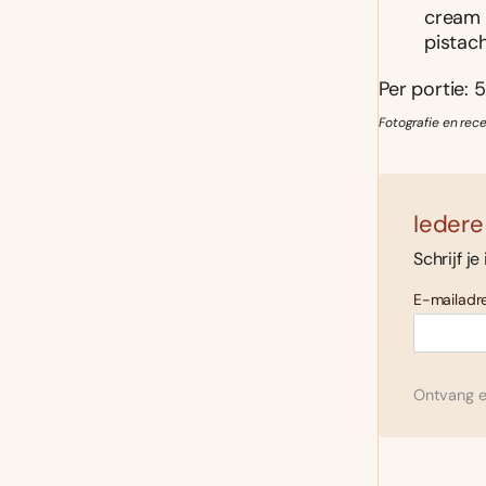
cream 
pistac
Per portie: 5
Fotografie en rec
Iedere
Schrijf je
E-mailadre
Ontvang el