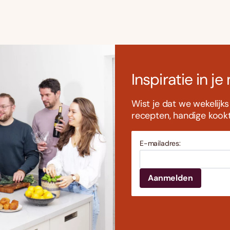
Inspiratie in je
Wist je dat we wekelijk
recepten, handige kookti
E-mailadres: