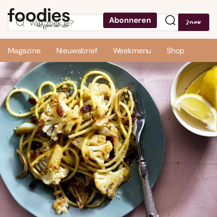
Abonneren
Zoek
Menu
Magazine
Nieuwsbrief
Weekmenu
Shop