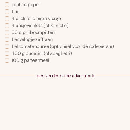
zout en peper
1
ui
4
el
olijfolie extra vierge
4
ansjovisfilets
(blik, in olie)
50
g
pijnboompitten
1
envelopje
saffraan
1
el
tomatenpuree
(optioneel voor de rode versie)
400
g
bucatini
(of spaghetti)
100
g
paneermeel
Lees verder na de advertentie