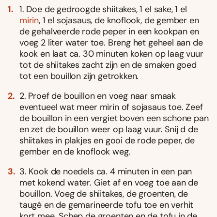
1. Doe de gedroogde shiitakes, 1 el sake, 1 el
mirin
, 1 el sojasaus, de knoflook, de gember en
de gehalveerde rode peper in een kookpan en
voeg 2 liter water toe. Breng het geheel aan de
kook en laat ca. 30 minuten koken op laag vuur
tot de shiitakes zacht zijn en de smaken goed
tot een bouillon zijn getrokken.
2. Proef de bouillon en voeg naar smaak
eventueel wat meer mirin of sojasaus toe. Zeef
de bouillon in een vergiet boven een schone pan
en zet de bouillon weer op laag vuur. Snij d de
shiitakes in plakjes en gooi de rode peper, de
gember en de knoflook weg.
3. Kook de noedels ca. 4 minuten in een pan
met kokend water. Giet af en voeg toe aan de
bouillon. Voeg de shiitakes, de groenten, de
taugé en de gemarineerde tofu toe en verhit
kort mee. Schep de groenten en de tofu in de