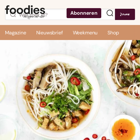
Abonneren
Zoek
Menu
Magazine
Nieuwsbrief
Weekmenu
Shop