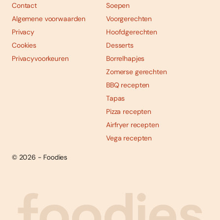
Contact
Soepen
Algemene voorwaarden
Voorgerechten
Privacy
Hoofdgerechten
Cookies
Desserts
Privacyvoorkeuren
Borrelhapjes
Zomerse gerechten
BBQ recepten
Tapas
Pizza recepten
Airfryer recepten
Vega recepten
© 2026 - Foodies
Social
Foodies 08/2026
Tropische smaakexplosies
media
Abonneren