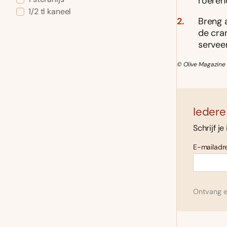
roerend
1/2
tl
kaneel
Breng a
de cran
serveer
© Olive Magazine 
Iedere
Schrijf je
E-mailadre
Ontvang el