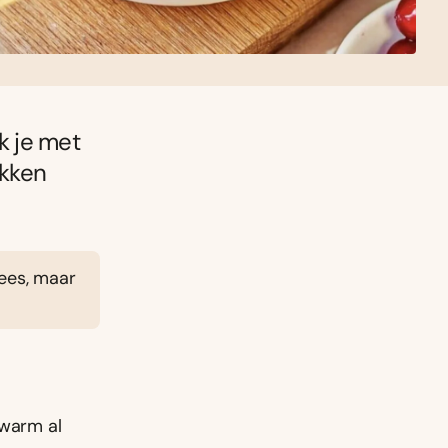
k je met
akken
lees, maar
rwarm al