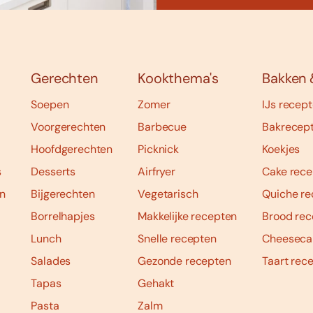
Gerechten
Kookthema's
Bakken 
Soepen
Zomer
IJs recep
Voorgerechten
Barbecue
Bakrecep
Hoofdgerechten
Picknick
Koekjes
s
Desserts
Airfryer
Cake rece
n
Bijgerechten
Vegetarisch
Quiche re
Borrelhapjes
Makkelijke recepten
Brood rec
Lunch
Snelle recepten
Cheeseca
Salades
Gezonde recepten
Taart rec
Tapas
Gehakt
Pasta
Zalm