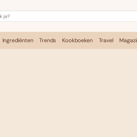
Ingrediënten
Trends
Kookboeken
Travel
Magazi
e
Kookschool
Ingrediënten
Trends
Kookboeken