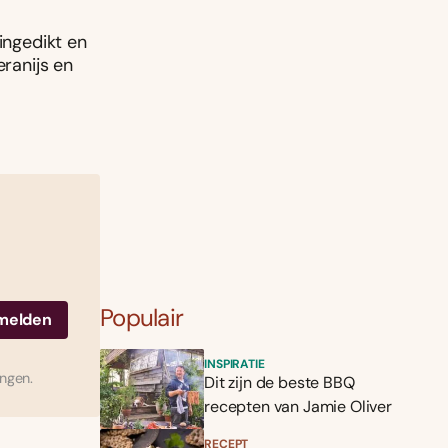
ingedikt en
eranijs en
Populair
INSPIRATIE
ingen.
Dit zijn de beste BBQ
recepten van Jamie Oliver
RECEPT