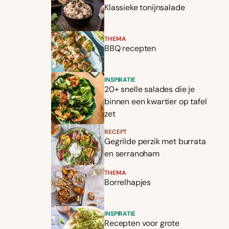
Klassieke tonijnsalade
THEMA
BBQ recepten
INSPIRATIE
20+ snelle salades die je
binnen een kwartier op tafel
zet
RECEPT
Gegrilde perzik met burrata
en serranoham
THEMA
Borrelhapjes
INSPIRATIE
Recepten voor grote