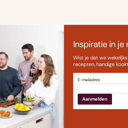
Inspiratie in je
Wist je dat we wekelijk
recepten, handige kookti
E-mailadres: