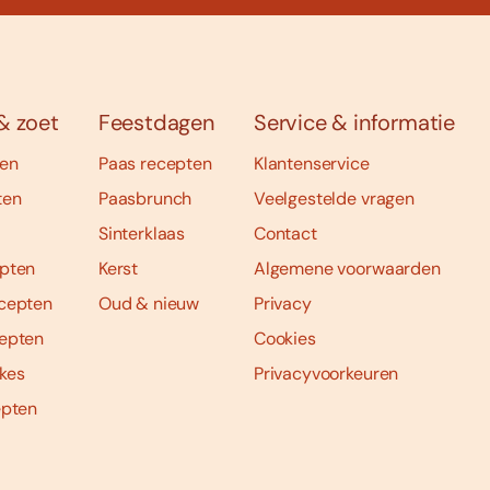
& zoet
Feestdagen
Service & informatie
ten
Paas recepten
Klantenservice
ten
Paasbrunch
Veelgestelde vragen
Sinterklaas
Contact
pten
Kerst
Algemene voorwaarden
cepten
Oud & nieuw
Privacy
epten
Cookies
kes
Privacyvoorkeuren
epten