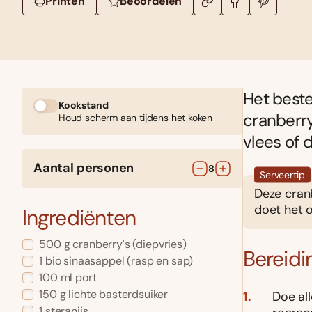
Printen
Beoordelen
Het beste
Kookstand
cranberry
Houd scherm aan tijdens het koken
vlees of 
Aantal personen
8
Serveertip
Deze cranb
doet het 
Ingrediënten
500
g
cranberry's
(diepvries)
Bereidi
1
bio sinaasappel
(rasp en sap)
100
ml
port
150
g
lichte basterdsuiker
Doe al
1
steranijs