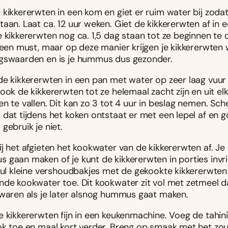
kikkererwten in een kom en giet er ruim water bij zodat
aan. Laat ca. 12 uur weken. Giet de kikkererwten af in e
e kikkererwten nog ca. 1,5 dag staan tot ze beginnen te
 geen must, maar op deze manier krijgen je kikkererwten
gswaarden en is je hummus dus gezonder.
de kikkererwten in een pan met water op zeer laag vuur
ook de kikkererwten tot ze helemaal zacht zijn en uit el
n te vallen. Dit kan zo 3 tot 4 uur in beslag nemen. Sch
dat tijdens het koken ontstaat er met een lepel af en g
gebruik je niet.
j het afgieten het kookwater van de kikkererwten af. Je
 gaan maken of je kunt de kikkererwten in porties invr
 Vul kleine vershoudbakjes met de gekookte kikkererwte
nde kookwater toe. Dit kookwater zit vol met zetmeel d
ewaren als je later alsnog hummus gaat maken.
e kikkererwten fijn in een keukenmachine. Voeg de tahin
ok toe en maal kort verder. Breng op smaak met het zout