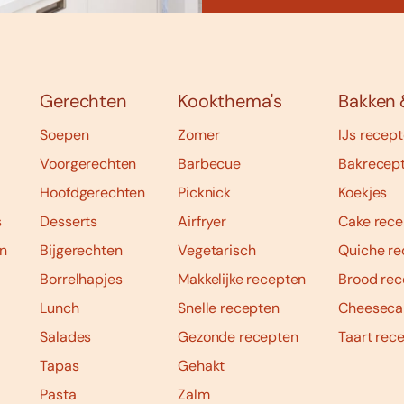
Gerechten
Kookthema's
Bakken 
Soepen
Zomer
IJs recep
Voorgerechten
Barbecue
Bakrecep
Hoofdgerechten
Picknick
Koekjes
s
Desserts
Airfryer
Cake rece
n
Bijgerechten
Vegetarisch
Quiche re
Borrelhapjes
Makkelijke recepten
Brood rec
Lunch
Snelle recepten
Cheeseca
Salades
Gezonde recepten
Taart rec
Tapas
Gehakt
Pasta
Zalm