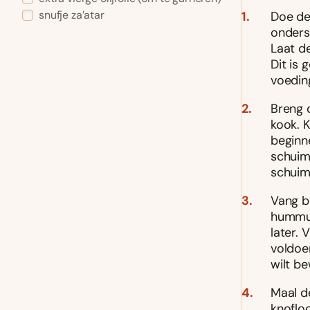
snufje za’atar
Doe de 
onderst
Laat d
Dit is
voedin
Breng 
kook. K
beginne
schuim 
schuim 
Vang bi
hummus
later.
voldoe
wilt b
Maal d
knoflo