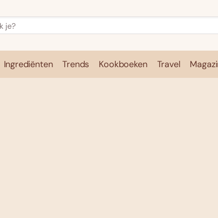
Ingrediënten
Trends
Kookboeken
Travel
Magazi
e
Kookschool
Ingrediënten
Trends
Kookboeken