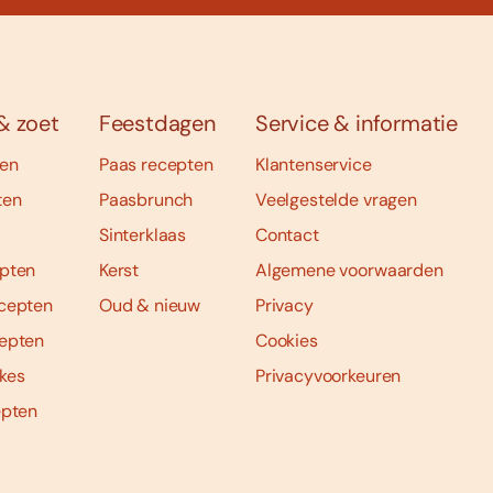
& zoet
Feestdagen
Service & informatie
ten
Paas recepten
Klantenservice
ten
Paasbrunch
Veelgestelde vragen
Sinterklaas
Contact
pten
Kerst
Algemene voorwaarden
cepten
Oud & nieuw
Privacy
epten
Cookies
kes
Privacyvoorkeuren
epten