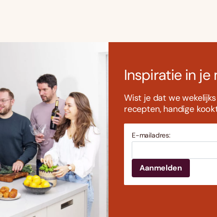
Inspiratie in je
Wist je dat we wekelijk
recepten, handige kookti
E-mailadres: