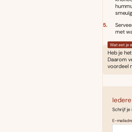
hummus
smeuïg
Serveer
met wat
Wat eet je e
Heb je het
Daarom ve
voordeel 
Iedere
Schrijf je
E-mailadre