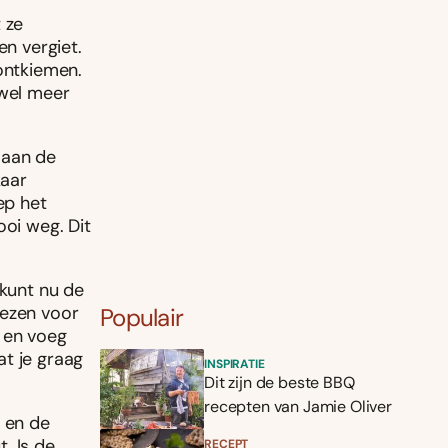
 ze
en vergiet.
 ontkiemen.
 wel meer
 aan de
kaar
ep het
ooi weg. Dit
 kunt nu de
iezen voor
Populair
n en voeg
at je graag
INSPIRATIE
Dit zijn de beste BBQ
recepten van Jamie Oliver
i en de
. Is de
RECEPT