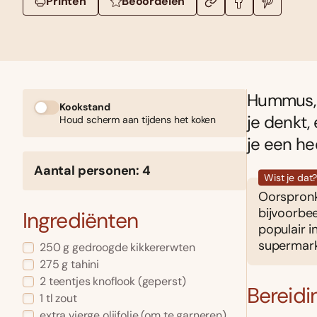
Printen
Beoordelen
Hummus, 
Kookstand
je denkt, 
Houd scherm aan tijdens het koken
je een hee
Aantal personen: 4
Wist je dat
Oorspronk
bijvoorbe
Ingrediënten
populair i
supermarkt
250 g gedroogde kikkererwten
275 g tahini
2 teentjes knoflook (geperst)
Bereidi
1 tl zout
extra vierge olijfolie (om te garneren)