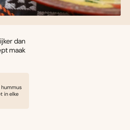
jker dan
ecept maak
et hummus
 in elke