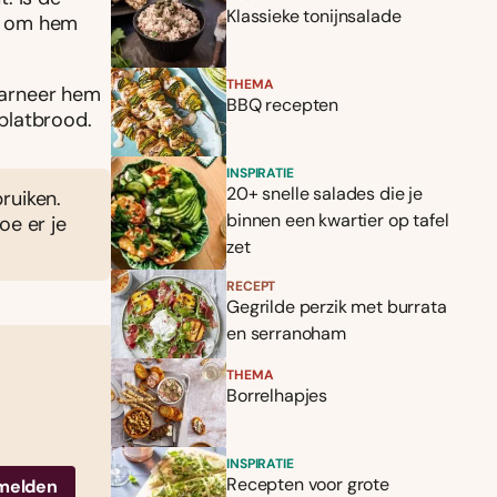
Klassieke tonijnsalade
e om hem
THEMA
 Garneer hem
BBQ recepten
 platbrood.
INSPIRATIE
20+ snelle salades die je
ruiken.
binnen een kwartier op tafel
Doe er je
zet
RECEPT
Gegrilde perzik met burrata
en serranoham
THEMA
Borrelhapjes
INSPIRATIE
Recepten voor grote