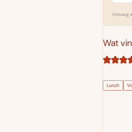
Ontvang el
Wat vind
Lunch
Vo