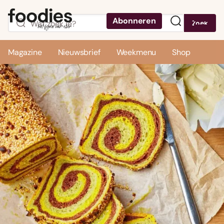
Abonneren
Zoek
Menu
Magazine
Nieuwsbrief
Weekmenu
Shop