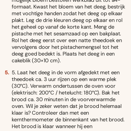
mogelijk bloem bestoven werkblad uit tot a4-
formaat. Kwast het bloem van het deeg, bestrijk
met vochtige handen zodat het deeg op elkaar
plakt. Leg de drie kleuren deeg op elkaar en rol
het geheel op vanaf de korte kant. Meng de
pistache met het sesamzaad op een bakplaat.
Rol het deeg eerst over een natte theedoek en
vervolgens door het pistachemengsel tot het
deeg goed bedekt is. Plaats het deeg in een
cakeblik (30×10 cm).
5. Laat het deeg in de vorm afgedekt met een
theedoek ca. 3 uur rijzen op een warme plek
(30°C). Verwarm ondertussen de oven voor
(elektrisch: 200°C / hetelucht: 180°C). Bak het
brood ca. 30 minuten in de voorverwarmde
oven. Wil je zeker weten dat je brood helemaal
klaar is? Controleer dan met een
kernthermometer de binnenkant van het brood.
Het brood is klaar wanneer hij een