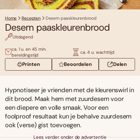
Home
Recepten
Desem paaskleurenbrood
Desem paaskleurenbrood
Uitdagend
ca. 1 u. en 45 min.
ca. 4 u. wachttijd
bereidingstijd
Printen
Beoordelen
Delen
Hypnotiseer je vrienden met de kleurenswirl in
dit brood. Maak hem met zuurdesem voor
een diepere en volle smaak. Voor een
foolproof resultaat kun je behalve zuurdesem
ook (verse) gist toevoegen.
Lees verder onder de advertentie