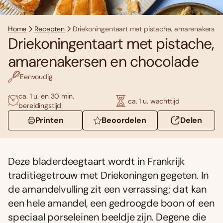
Home
Recepten
Driekoningentaart met pistache, amarenakerse
Driekoningentaart met pistache,
amarenakersen en chocolade
Eenvoudig
ca. 1 u. en 30 min.
ca. 1 u. wachttijd
bereidingstijd
Printen
Beoordelen
Delen
Deze bladerdeegtaart wordt in Frankrijk
traditiegetrouw met Driekoningen gegeten. In
de amandelvulling zit een verrassing; dat kan
een hele amandel, een gedroogde boon of een
speciaal porseleinen beeldje zijn. Degene die