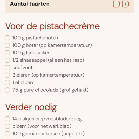
Aantal taarten
1
Voor de pistachecrème
100
g
pistachenoten
100
g
boter
(op kamertemperatuur)
100
g
fijne suiker
1/2
sinaasappel
(alleen het rasp)
snuf zout
2
eieren
(op kamertemperatuur)
1
el
bloem
75
g
pure chocolade
(grof gehakt)
Verder nodig
14
plakjes
diepvriesbladerdeeg
bloem
(voor het werkblad)
100
g
amarenakersen
(uitgelekt)