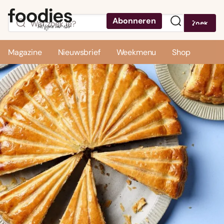
Abonneren
Zoek
Menu
Magazine
Nieuwsbrief
Weekmenu
Shop