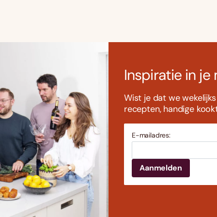
Inspiratie in je
Wist je dat we wekelijk
recepten, handige kookti
E-mailadres: