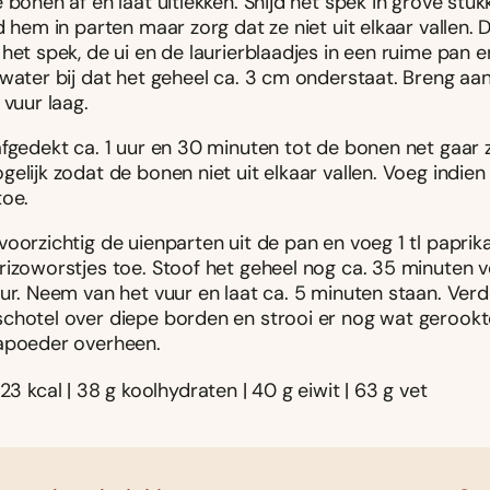
 bonen af en laat uitlekken. Snijd het spek in grove stukk
d hem in parten maar zorg dat ze niet uit elkaar vallen.
het spek, de ui en de laurierblaadjes in een ruime pan en
 water bij dat het geheel ca. 3 cm onderstaat. Breng aa
 vuur laag.
fgedekt ca. 1 uur en 30 minuten tot de bonen net gaar z
elijk zodat de bonen niet uit elkaar vallen. Voeg indien
toe.
voorzichtig de uienparten uit de pan en voeg 1 tl papri
rizoworstjes toe. Stoof het geheel nog ca. 35 minuten 
ur. Neem van het vuur en laat ca. 5 minuten staan. Verd
chotel over diepe borden en strooi er nog wat gerook
apoeder overheen.
923 kcal | 38 g koolhydraten | 40 g eiwit | 63 g vet