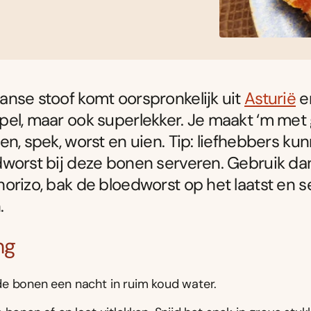
nse stoof komt oorspronkelijk uit
Asturië
en
el, maar ook superlekker. Je maakt ‘m met
en, spek, worst en uien. Tip: liefhebbers ku
worst bij deze bonen serveren. Gebruik da
orizo, bak de bloedworst op het laatst en s
.
ng
e bonen een nacht in ruim koud water.