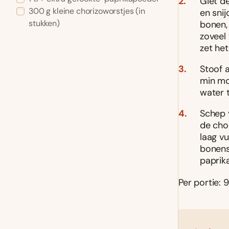
Giet de
300 g kleine chorizoworstjes (in
en snij
stukken)
bonen, 
zoveel
zet het
Stoof a
min mog
water 
Schep 
de cho
laag vu
bonens
paprik
Per portie: 