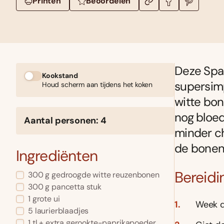
Printen
Beoordelen
Deze Spaa
Kookstand
supersimp
Houd scherm aan tijdens het koken
witte bon
nog bloed
Aantal personen: 4
minder ch
de bonen
Ingrediënten
Bereidi
300 g gedroogde witte reuzenbonen
300 g pancetta stuk
1 grote ui
Week d
5 laurierblaadjes
1 tl + extra gerookte-paprikapoeder