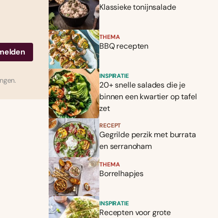
Klassieke tonijnsalade
THEMA
BBQ recepten
INSPIRATIE
ingen.
20+ snelle salades die je
binnen een kwartier op tafel
zet
RECEPT
Gegrilde perzik met burrata
en serranoham
THEMA
Borrelhapjes
INSPIRATIE
Recepten voor grote