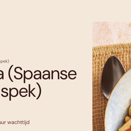
spek)
a (Spaanse
 spek)
 uur wachttijd