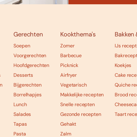
Gerechten
Kookthema's
Bakken 
Soepen
Zomer
IJs recep
Voorgerechten
Barbecue
Bakrecep
Hoofdgerechten
Picknick
Koekjes
s
Desserts
Airfryer
Cake rece
n
Bijgerechten
Vegetarisch
Quiche re
Borrelhapjes
Makkelijke recepten
Brood rec
Lunch
Snelle recepten
Cheeseca
Salades
Gezonde recepten
Taart rec
Tapas
Gehakt
Pasta
Zalm