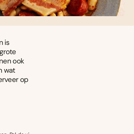
 is
 grote
nnen ook
n wat
erveer op