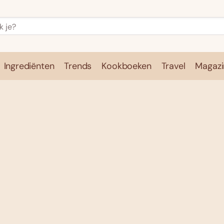
Ingrediënten
Trends
Kookboeken
Travel
Magazi
e
Kookschool
Ingrediënten
Trends
Kookboeken