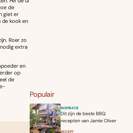
en. Pel de ui
 Doe de
 giet er
n de kook en
ijn. Roer zo
 nodig extra
kapoeder en
verder op
eel de
te-
Populair
INSPIRATIE
Dit zijn de beste BBQ
recepten van Jamie Oliver
RECEPT