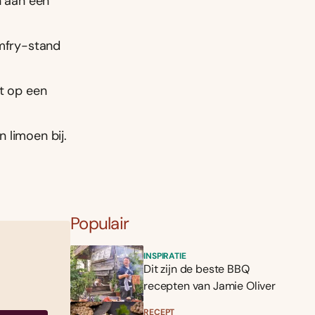
n aan een
amfry-stand
it op een
 limoen bij.
Populair
INSPIRATIE
Dit zijn de beste BBQ
recepten van Jamie Oliver
RECEPT