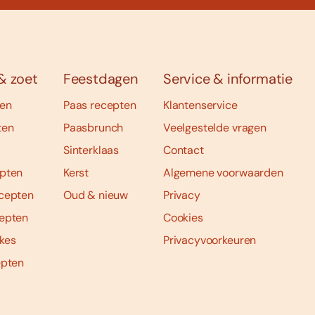
& zoet
Feestdagen
Service & informatie
ten
Paas recepten
Klantenservice
ten
Paasbrunch
Veelgestelde vragen
Sinterklaas
Contact
pten
Kerst
Algemene voorwaarden
cepten
Oud & nieuw
Privacy
epten
Cookies
kes
Privacyvoorkeuren
epten