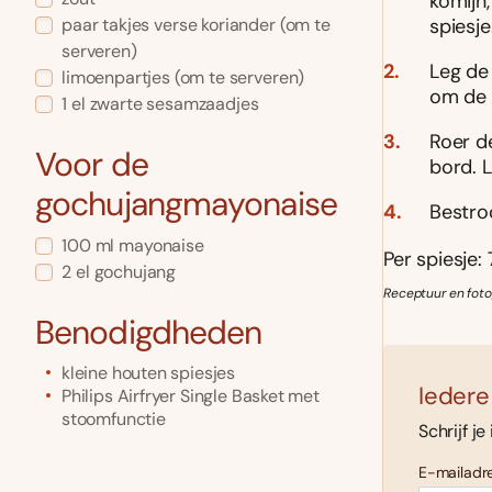
komijn,
spiesje
paar takjes
verse koriander
(om te
serveren)
Leg de
limoenpartjes
(om te serveren)
om de 
1
el
zwarte sesamzaadjes
Roer d
Voor de
bord. 
gochujangmayonaise
Bestro
100
ml
mayonaise
Per spiesje: 
2
el
gochujang
Receptuur en foto
Benodigdheden
kleine houten spiesjes
Iedere
Philips Airfryer Single Basket met
stoomfunctie
Schrijf je
E-mailadre