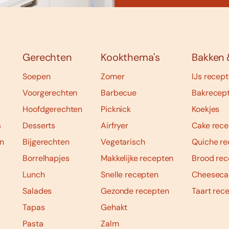
Gerechten
Kookthema's
Bakken 
Soepen
Zomer
IJs recep
Voorgerechten
Barbecue
Bakrecep
Hoofdgerechten
Picknick
Koekjes
s
Desserts
Airfryer
Cake rece
n
Bijgerechten
Vegetarisch
Quiche re
Borrelhapjes
Makkelijke recepten
Brood rec
Lunch
Snelle recepten
Cheeseca
Salades
Gezonde recepten
Taart rec
Tapas
Gehakt
Pasta
Zalm