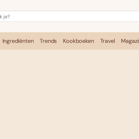
Ingrediënten
Trends
Kookboeken
Travel
Magazi
e
Kookschool
Ingrediënten
Trends
Kookboeken