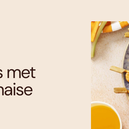
s met
aise