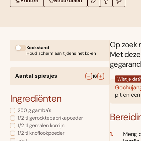
Printen
Beoordelen
Op zoek n
Kookstand
Met deze
Houd scherm aan tijdens het koken
gegarand
Aantal spiesjes
16
Wist je dat
Gochujan
pit en een
Ingrediënten
250
g
gamba's
Bereidi
1/2
tl
gerooktepaprikapoeder
1/2
tl
gemalen komijn
1/2
tl
knoflookpoeder
Meng d
zout