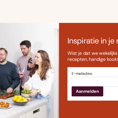
Inspiratie in je
Wist je dat we wekelijk
recepten, handige kookti
E-mailadres: