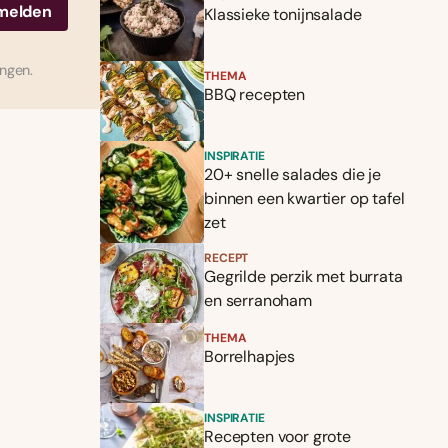
Klassieke tonijnsalade
ingen.
THEMA
BBQ recepten
INSPIRATIE
20+ snelle salades die je
binnen een kwartier op tafel
zet
RECEPT
Gegrilde perzik met burrata
en serranoham
THEMA
Borrelhapjes
INSPIRATIE
Recepten voor grote