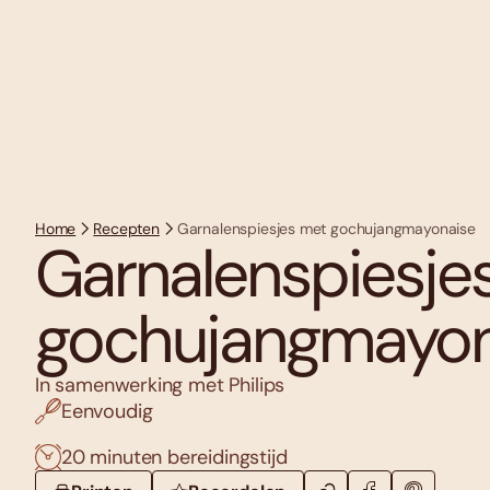
Home
Recepten
Garnalenspiesjes met gochujangmayonaise
Garnalenspiesje
gochujangmayon
In samenwerking met Philips
Eenvoudig
20 minuten bereidingstijd