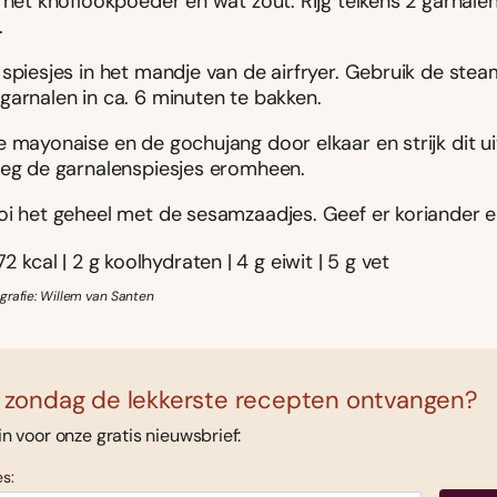
 het knoflookpoeder en wat zout. Rijg telkens 2 garnale
.
 spiesjes in het mandje van de airfryer. Gebruik de ste
garnalen in ca. 6 minuten te bakken.
e mayonaise en de gochujang door elkaar en strijk dit u
Leg de garnalenspiesjes eromheen.
oi het geheel met de sesamzaadjes. Geef er koriander en
72 kcal | 2 g koolhydraten | 4 g eiwit | 5 g vet
grafie: Willem van Santen
 zondag de lekkerste recepten ontvangen?
 in voor onze gratis nieuwsbrief:
s: