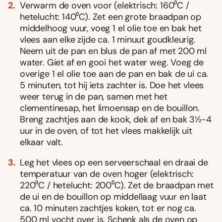
Verwarm de oven voor (elektrisch: 160⁰C /
hetelucht: 140⁰C). Zet een grote braadpan op
middelhoog vuur, voeg 1 el olie toe en bak het
vlees aan elke zijde ca. 1 minuut goudkleurig.
Neem uit de pan en blus de pan af met 200 ml
water. Giet af en gooi het water weg. Voeg de
overige 1 el olie toe aan de pan en bak de ui ca.
5 minuten, tot hij iets zachter is. Doe het vlees
weer terug in de pan, samen met het
clementinesap, het limoensap en de bouillon.
Breng zachtjes aan de kook, dek af en bak 3½-4
uur in de oven, of tot het vlees makkelijk uit
elkaar valt.
Leg het vlees op een serveerschaal en draai de
temperatuur van de oven hoger (elektrisch:
220⁰C / hetelucht: 200⁰C). Zet de braadpan met
de ui en de bouillon op middellaag vuur en laat
ca. 10 minuten zachtjes koken, tot er nog ca.
500 ml vocht over is. Schenk als de oven op