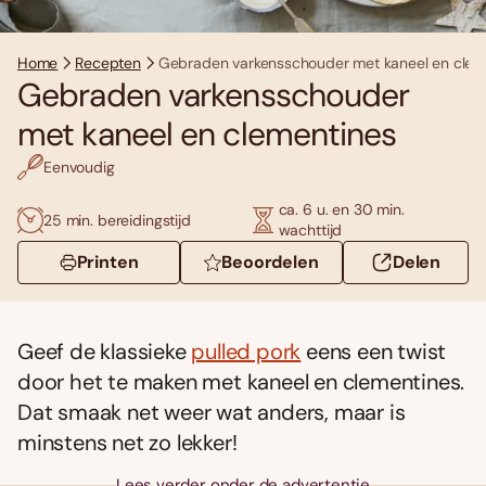
Home
Recepten
Gebraden varkensschouder met kaneel en clem
Gebraden varkensschouder
met kaneel en clementines
Eenvoudig
ca. 6 u. en 30 min.
25 min. bereidingstijd
wachttijd
Printen
Beoordelen
Delen
Geef de klassieke
pulled pork
eens een twist
door het te maken met kaneel en clementines.
Dat smaak net weer wat anders, maar is
minstens net zo lekker!
Lees verder onder de advertentie