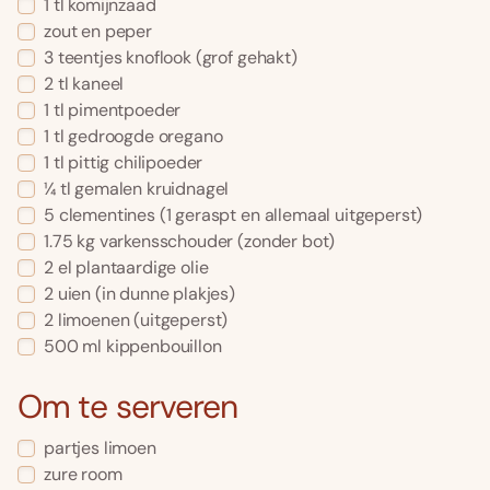
1 tl komijnzaad
zout en peper
3 teentjes knoflook (grof gehakt)
2 tl kaneel
1 tl pimentpoeder
1 tl gedroogde oregano
1 tl pittig chilipoeder
¼ tl gemalen kruidnagel
5 clementines (1 geraspt en allemaal uitgeperst)
1.75 kg varkensschouder (zonder bot)
2 el plantaardige olie
2 uien (in dunne plakjes)
2 limoenen (uitgeperst)
500 ml kippenbouillon
Om te serveren
partjes limoen
zure room