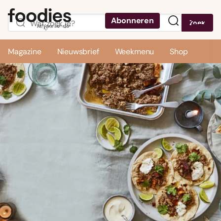
Abonneren
Zoek
Menu
Magazine
Nieuwsbrief
Weekmenu
Shop