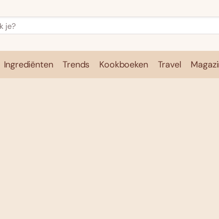
Ingrediënten
Trends
Kookboeken
Travel
Magazi
e
Kookschool
Ingrediënten
Trends
Kookboeken