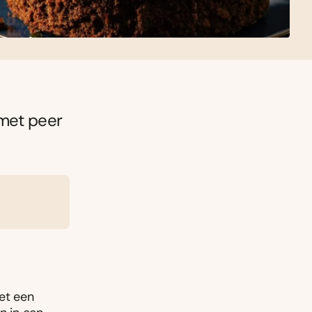
 met peer
et een