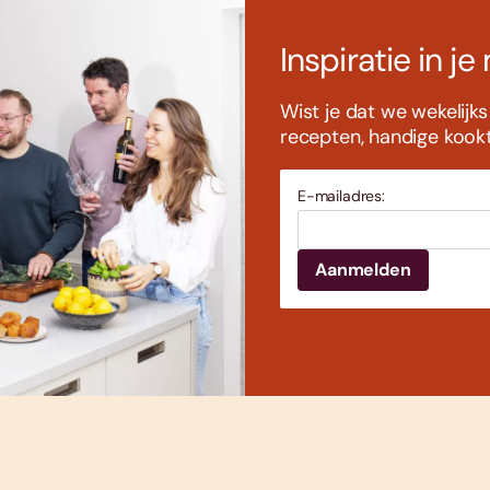
Inspiratie in je
Wist je dat we wekelijk
recepten, handige kookti
E-mailadres: