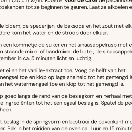
vorm (20 cm Ø) in. Rooster
voor de cake
de pecannoten
koekenpan tot ze beginnen te geuren. Laat ze afkoelen e
e bloem, de specerijen, de baksoda en het zout met elka
dere kom het water en de stroop door elkaar.
n een kommetje de suiker en het sinaasappelrasp met el
n staande mixer of handmixer de boter, de sinaasappel
ember in ca. 5 minuten licht en luchtig.
t ei en het vanille-extract toe. Voeg de helft van het
engsel toe en klop op lage snelheid tot het gemengd i
van het watermengsel toe en klop tot het gemengd is.
p goed langs de rand van de beslagkom en herhaal met
te ingrediënten tot het een egaal beslag is. Spatel de p
heen.
t beslag in de springvorm en bestrooi de bovenkant m
ker. Bak in het midden van de oven ca. 1 uur en 15 minute