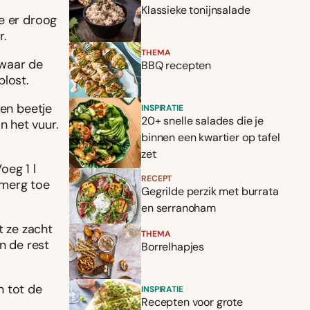
Klassieke tonijnsalade
e er droog
r.
THEMA
 waar de
BBQ recepten
plost.
een beetje
INSPIRATIE
20+ snelle salades die je
 het vuur.
binnen een kwartier op tafel
zet
oeg 1 l
RECEPT
lemerg toe
Gegrilde perzik met burrata
en serranoham
t ze zacht
THEMA
n de rest
Borrelhapjes
n tot de
INSPIRATIE
Recepten voor grote