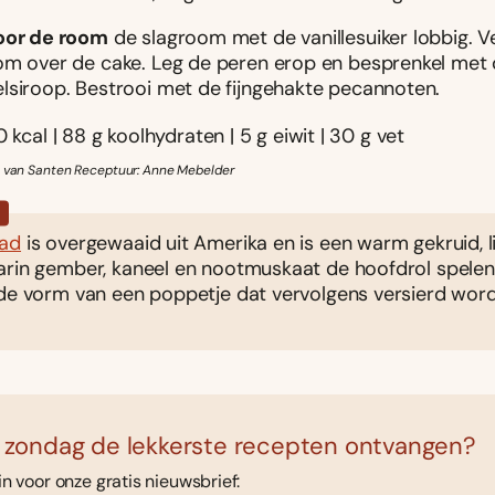
oor de room
de slagroom met de vanillesuiker lobbig. V
om over de cake. Leg de peren erop en besprenkel met
lsiroop. Bestrooi met de fijngehakte pecannoten.
0 kcal | 88 g koolhydraten | 5 g eiwit | 30 g vet
m van Santen Receptuur: Anne Mebelder
?
ead
is overgewaaid uit Amerika en is een warm gekruid, l
arin gember, kaneel en nootmuskaat de hoofdrol spelen
 de vorm van een poppetje dat vervolgens versierd wor
 zondag de lekkerste recepten ontvangen?
 in voor onze gratis nieuwsbrief: