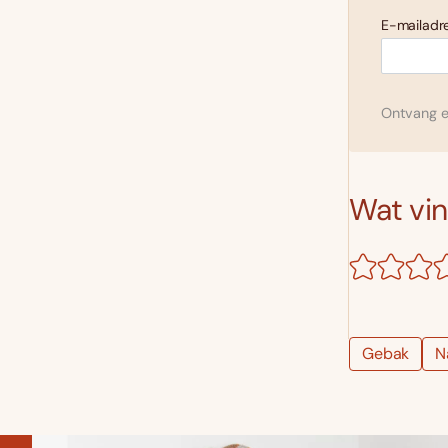
E-mailadre
Ontvang el
Wat vind
Gebak
N