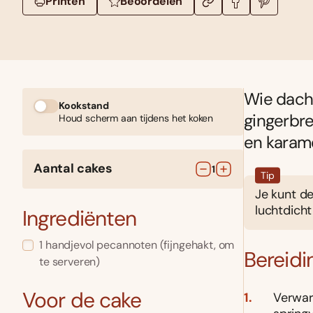
Printen
Beoordelen
Wie dacht
Kookstand
gingerbre
Houd scherm aan tijdens het koken
en karame
Aantal cakes
1
Tip
Je kunt d
luchtdicht
Ingrediënten
1
handjevol
pecannoten
(fijngehakt, om
Bereidi
te serveren)
Voor de cake
Verwar