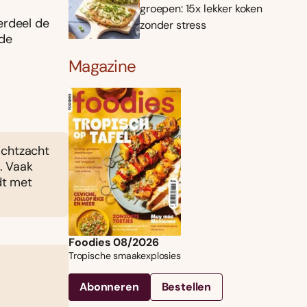
groepen: 15x lekker koken
erdeel de
zonder stress
 de
Magazine
ichtzacht
. Vaak
dt met
Foodies 08/2026
Tropische smaakexplosies
Abonneren
Bestellen