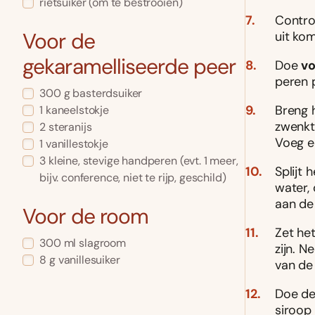
rietsuiker
(om te bestrooien)
Contro
Voor de
uit kom
gekaramelliseerde peer
Doe
vo
peren 
300
g
basterdsuiker
Breng h
1
kaneelstokje
zwenkt
2
steranijs
Voeg ee
1
vanillestokje
3
kleine, stevige handperen
(evt. 1 meer,
Splijt 
bijv. conference, niet te rijp, geschild)
water, 
aan de
Voor de room
Zet het
300
ml
slagroom
zijn. N
8
g
vanillesuiker
van de
Doe de
siroop 