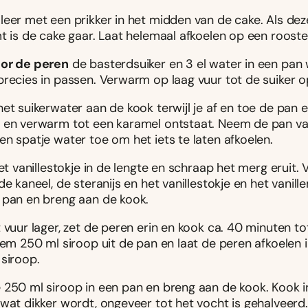
leer met een prikker in het midden van de cake. Als dez
t is de cake gaar. Laat helemaal afkoelen op een rooste
or de peren
de basterdsuiker en 3 el water in een pan
precies in passen. Verwarm op laag vuur tot de suiker o
et suikerwater aan de kook terwijl je af en toe de pan 
 en verwarm tot een karamel ontstaat. Neem de pan van
n spatje water toe om het iets te laten afkoelen.
het vanillestokje in de lengte en schraap het merg eruit. V
de kaneel, de steranijs en het vanillestokje en het vanil
 pan en breng aan de kook.
 vuur lager, zet de peren erin en kook ca. 40 minuten to
eem 250 ml siroop uit de pan en laat de peren afkoelen i
 siroop.
 250 ml siroop in een pan en breng aan de kook. Kook i
wat dikker wordt, ongeveer tot het vocht is gehalveerd.