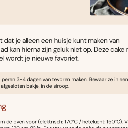
 dat je alleen een huisje kunt maken van
ad kan hierna zijn geluk niet op. Deze cake
l wordt je nieuwe favoriet.
e peren 3-4 dagen van tevoren maken. Bewaar ze in een
 afgesloten bakje, in de siroop.
ng
m de oven voor (elektrisch: 170°C / hetelucht: 150°C). V