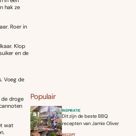
 in een
n hak ze
ar. Roer in
kaar. Klop
suiker en de
s. Voeg de
Populair
 de droge
ecannoten
INSPIRATIE
Dit zijn de beste BBQ
recepten van Jamie Oliver
et wat
n.
RECEPT