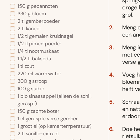
spring
150
g
pecannoten
droge 
330
g
bloem
grof.
2
tl
gemberpoeder
Meng d
2
tl
kaneel
een an
1/2
tl
gemalen kruidnagel
1/2
tl
pimentpoeder
Meng i
1/4
tl
nootmuskaat
met ee
1 1/2
tl
baksoda
verse g
1
tl
zout
220
ml
warm water
Voeg he
300
g
stroop
bloemm
100
g
suiker
helft 
1
bio sinaasappel
(alleen de schil,
Schraa
geraspt)
en nat
150
g
zachte boter
erdoor
1
el
geraspte verse gember
1
groot ei
(op kamertemperatuur)
Doe he
2
tl
vanille-extract
rietsui