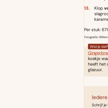
Klop
v
slagro
karame
Per stuk: 67
Fotografie: Wille
Wist je dat
Gingerbr
koekje wa
heeft het
glazuur.
Iedere
Schrijf je