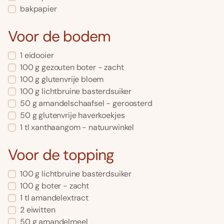
bakpapier
Voor de bodem
1 eidooier
100 g gezouten boter - zacht
100 g glutenvrije bloem
100 g lichtbruine basterdsuiker
50 g amandelschaafsel - geroosterd
50 g glutenvrije haverkoekjes
1 tl xanthaangom - natuurwinkel
Voor de topping
100 g lichtbruine basterdsuiker
100 g boter - zacht
1 tl amandelextract
2 eiwitten
50 g amandelmeel