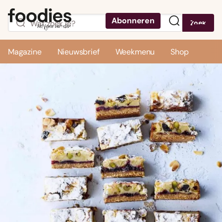
Abonneren
Zoek
Menu
Magazine
Nieuwsbrief
Weekmenu
Shop