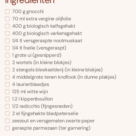
700
g
gnocchi
70
ml
extra vergine olijfolie
400
g
biologisch kalfsgehakt
400
g
biologisch varkensgehakt
1/4
tl
versgeraspte nootmuskaat
1/4
tl
foelie
(versgeraspt)
1
grote ui
(gesnipperd)
2
wortels
(in kleine blokjes)
2
stengels bleekselderij
(in kleine blokjes)
4
middelgrote tenen knoflook
(in dunne plakjes)
4
laurierblaadjes
125
ml
witte wijn
1.2
l
kippenbouillon
1/2
radicchio
(fijngesneden)
2
el
fijngehakte bladpeterselie
zeezout en versgemalen zwarte peper
geraspte parmezaan
(ter garnering)