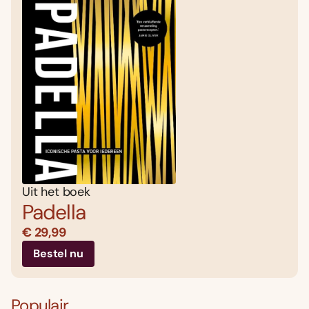
Uit het boek
Padella
€ 29,99
Bestel nu
Populair