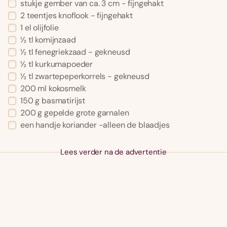
stukje gember van ca. 3 cm - fijngehakt
2 teentjes knoflook - fijngehakt
1 el olijfolie
½ tl komijnzaad
½ tl fenegriekzaad - gekneusd
½ tl kurkumapoeder
½ tl zwartepeperkorrels - gekneusd
200 ml kokosmelk
150 g basmatirijst
200 g gepelde grote garnalen
een handje koriander -alleen de blaadjes
Lees verder na de advertentie