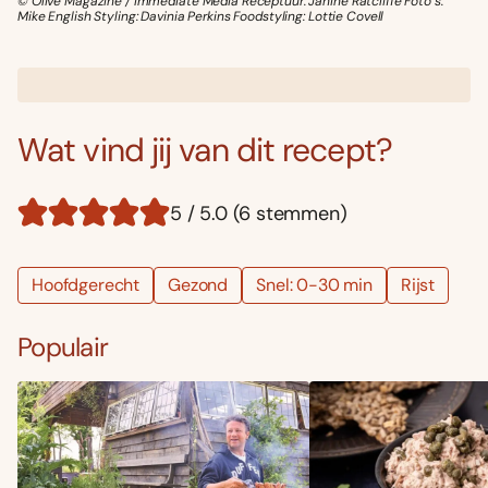
© Olive Magazine / Immediate Media Receptuur: Janine Ratcliffe Foto’s:
Mike English Styling: Davinia Perkins Foodstyling: Lottie Covell
Wat vind jij van dit recept?
5 / 5.0 (6 stemmen)
Hoofdgerecht
Gezond
Snel: 0-30 min
Rijst
Populair