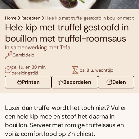
Home
Recepten
Hele kip met truffel gestoofd in bouillon met tr
Hele kip met truffel gestoofd in
bouillon met truffel-roomsaus
In samenwerking met
Tefal
Gemiddeld
ca. 1 u. en 30 min.
ca. 8 u. wachttijd
bereidingstijd
Printen
Beoordelen
Delen
Luxer dan truffel wordt het toch niet? Vul er
een hele kip mee en stoof het daarna in
bouillon. Serveer met romige truffelsaus en
voilà: comfortfood op z’n chicst.