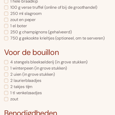
1
hele braadkip
100
g
verse truffel
(online of bij de groothandel)
250
ml
slagroom
zout en peper
1
el
boter
250
g
champignons
(gehalveerd)
750
g
gekookte krieltjes
(optioneel, om te serveren)
Voor de bouillon
4
stengels bleekselderij
(in grove stukken)
1
winterpeen
(in grove stukken)
2
uien
(in grove stukken)
2
laurierblaadjes
2
takjes tĳm
1
tl
venkelzaadjes
zout
Benodigdheden