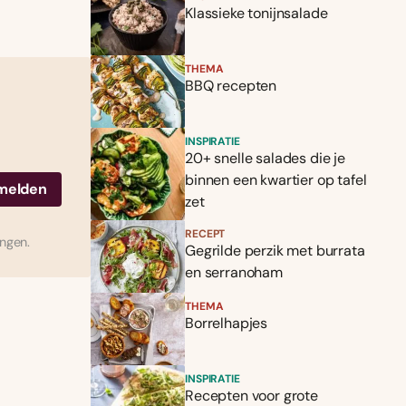
Klassieke tonijnsalade
THEMA
BBQ recepten
INSPIRATIE
20+ snelle salades die je
binnen een kwartier op tafel
zet
RECEPT
ingen.
Gegrilde perzik met burrata
en serranoham
THEMA
Borrelhapjes
INSPIRATIE
Recepten voor grote