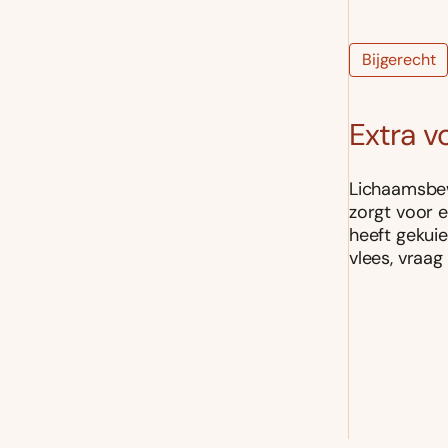
Bijgerecht
Extra v
Lichaamsbew
zorgt voor e
heeft gekui
vlees, vraag