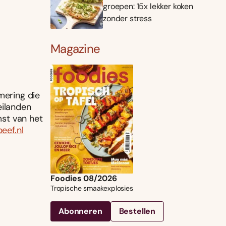
groepen: 15x lekker koken
zonder stress
Magazine
mering die
eilanden
mst van het
beef.nl
Foodies 08/2026
Tropische smaakexplosies
Abonneren
Bestellen