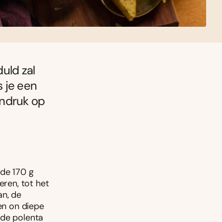
uld zal
 je een
indruk op
nde 170 g
eren, tot het
an, de
een on diepe
t de polenta