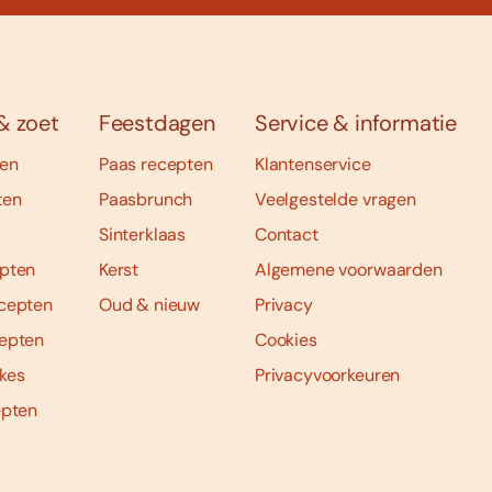
& zoet
Feestdagen
Service & informatie
ten
Paas recepten
Klantenservice
ten
Paasbrunch
Veelgestelde vragen
Sinterklaas
Contact
pten
Kerst
Algemene voorwaarden
cepten
Oud & nieuw
Privacy
epten
Cookies
kes
Privacyvoorkeuren
epten