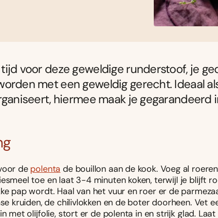
ijd voor deze geweldige runderstoof, je ged
orden met een geweldig gerecht. Ideaal als
rganiseert, hiermee maak je gegarandeerd 
ng
voor de
polenta
de bouillon aan de kook. Voeg al roere
esmeel toe en laat 3-4 minuten koken, terwĳl je blĳft ro
kke pap wordt. Haal van het vuur en roer er de parmeza
nse kruiden, de chilivlokken en de boter doorheen. Vet 
in met olĳfolie, stort er de polenta in en strĳk glad. Laa