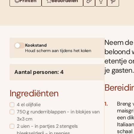
Printen
Beoordelen
Neem de t
Kookstand
beloond w
Houd scherm aan tijdens het koken
etentje o
je gasten.
Aantal personen: 4
Bereidi
Ingrediënten
Breng 
4 el olĳfolie
maisgri
750 g runderriblappen - in blokjes van
een di
3x3 cm
Italiaa
2 uien - in partjes 2 stengels
schaal 
bleekselderĳ - in reepjes