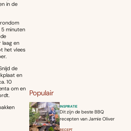
en in de
es rondom
. 5 minuten
 de
r laag en
t het vlees
er.
 Snĳd de
akplaat en
a. 10
lenta om en
Populair
ordt.
bakken
INSPIRATIE
Dit zijn de beste BBQ
recepten van Jamie Oliver
RECEPT