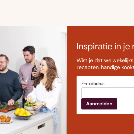
Inspiratie in je
Wist je dat we wekelijk
recepten, handige kookti
E-mailadres: