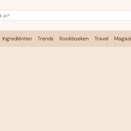
Ingrediënten
Trends
Kookboeken
Travel
Magazi
e
Kookschool
Ingrediënten
Trends
Kookboeken