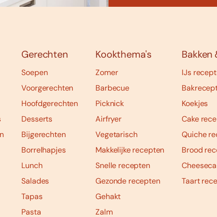
Gerechten
Kookthema's
Bakken 
Soepen
Zomer
IJs recep
Voorgerechten
Barbecue
Bakrecep
Hoofdgerechten
Picknick
Koekjes
s
Desserts
Airfryer
Cake rece
n
Bijgerechten
Vegetarisch
Quiche re
Borrelhapjes
Makkelijke recepten
Brood rec
Lunch
Snelle recepten
Cheeseca
Salades
Gezonde recepten
Taart rec
Tapas
Gehakt
Pasta
Zalm