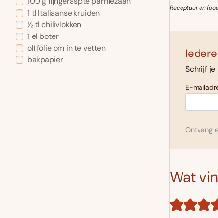
100 g fĳngeraspte parmezaan
Receptuur en foods
1 tl Italiaanse kruiden
½ tl chilivlokken
1 el boter
olĳfolie om in te vetten
Iedere
bakpapier
Schrijf je
E-mailadre
Ontvang el
Wat vind