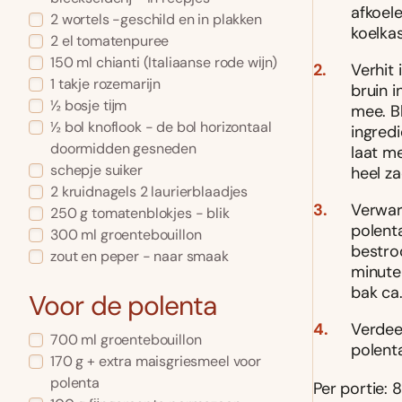
afkoel
2 wortels -geschild en in plakken
koelkas
2 el tomatenpuree
150 ml chianti (Italiaanse rode wĳn)
Verhit
1 takje rozemarijn
bruin 
½ bosje tĳm
mee. Bl
½ bol knoflook - de bol horizontaal
ingred
doormidden gesneden
laat m
schepje suiker
heel z
2 kruidnagels 2 laurierblaadjes
Verwar
250 g tomatenblokjes - blik
polent
300 ml groentebouillon
bestro
zout en peper - naar smaak
minuten
bak ca
Voor de polenta
Verdee
700 ml groentebouillon
polent
170 g + extra maisgriesmeel voor
polenta
Per portie: 