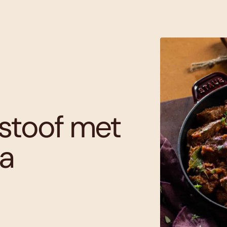
rstoof met
a