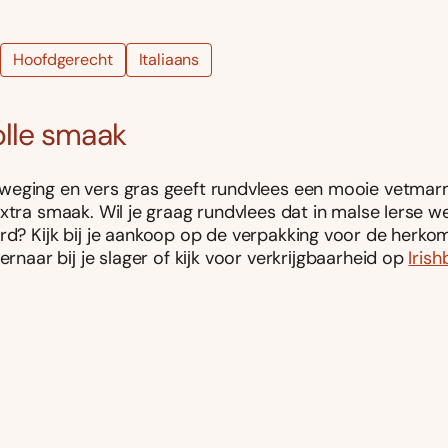
Hoofdgerecht
Italiaans
olle smaak
eging en vers gras geeft rundvlees een mooie vetmar
xtra smaak. Wil je graag rundvlees dat in malse Ierse w
erd? Kĳk bĳ je aankoop op de verpakking voor de herko
 ernaar bĳ je slager of kĳk voor verkrĳgbaarheid op
Irish