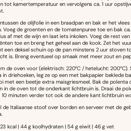
en tot kamertemperatuur en vervolgens ca. 1 uur opstĳv
t.
 intussen de olĳfolie in een braadpan en bak er het vle
in. Voeg de groenten en de tomatenpuree toe en bak ca
us af met de wĳn en laat iets inkoken. Voeg de rest van
iënten toe en breng het geheel aan de kook. Zet het vuu
et een deksel schuin op de pan minstens 2 uur stoven to
acht is. Breng eventueel op smaak met meer zout en pep
m de oven voor (elektrisch: 220°C / hetelucht: 200°C).
a in driehoeken, leg ze op een met bakpapier beklede b
oi met een beetje extra maisgriesmeel. Bak de polenta c
 in de oven tot de onderkant lichtbruin is. Draai de po
. 10 minuten verder tot ook de andere kant lichtbruin w
l de Italiaanse stoof over borden en serveer met de ge
a.
823 kcal | 44 g koolhydraten | 54 g eiwit | 46 g vet