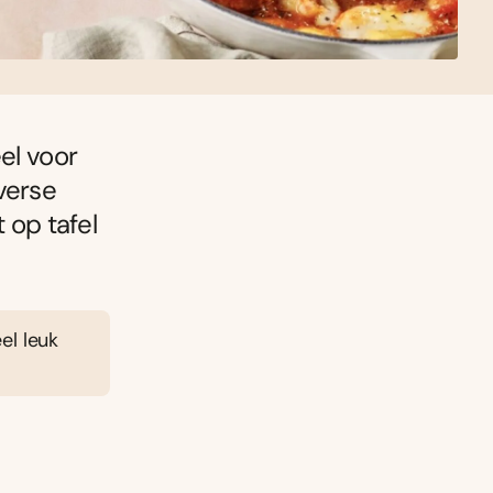
el voor
verse
 op tafel
el leuk