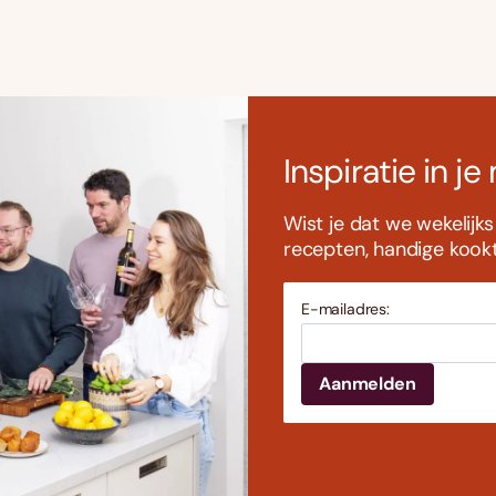
Inspiratie in je
Wist je dat we wekelijk
recepten, handige kookti
E-mailadres: