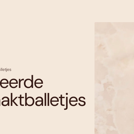
letjes
neerde
ktballetjes