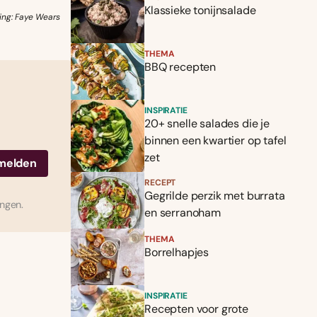
Klassieke tonijnsalade
ing: Faye Wears
THEMA
BBQ recepten
INSPIRATIE
20+ snelle salades die je
binnen een kwartier op tafel
zet
RECEPT
Gegrilde perzik met burrata
ingen.
en serranoham
THEMA
Borrelhapjes
INSPIRATIE
Recepten voor grote