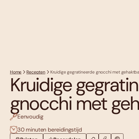
Home
Recepten
Kruidige gegratineerde gnocchi met gehaktbal
Kruidige gegrati
gnocchi met geha
Eenvoudig
30 minuten bereidingstijd