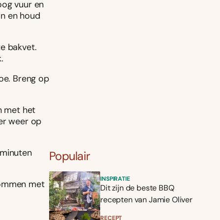
oog vuur en
an en houd
e bakvet.
.
toe. Breng op
n met het
 er weer op
 minuten
Populair
INSPIRATIE
 kommen met
Dit zijn de beste BBQ
recepten van Jamie Oliver
RECEPT