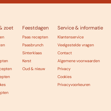
& zoet
Feestdagen
Service & informatie
ten
Paas recepten
Klantenservice
ten
Paasbrunch
Veelgestelde vragen
Sinterklaas
Contact
pten
Kerst
Algemene voorwaarden
cepten
Oud & nieuw
Privacy
epten
Cookies
kes
Privacyvoorkeuren
epten