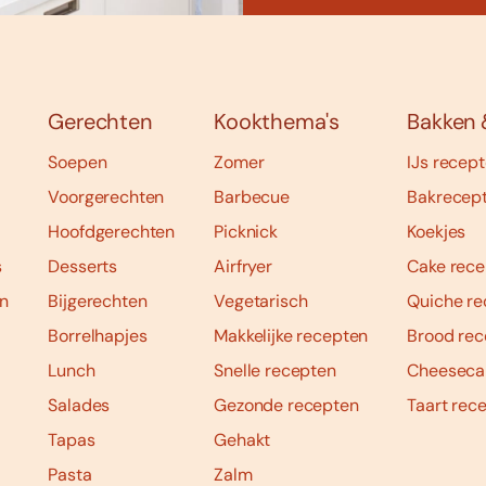
Gerechten
Kookthema's
Bakken 
Soepen
Zomer
IJs recep
Voorgerechten
Barbecue
Bakrecep
Hoofdgerechten
Picknick
Koekjes
s
Desserts
Airfryer
Cake rece
n
Bijgerechten
Vegetarisch
Quiche re
Borrelhapjes
Makkelijke recepten
Brood rec
Lunch
Snelle recepten
Cheeseca
Salades
Gezonde recepten
Taart rec
Tapas
Gehakt
Pasta
Zalm