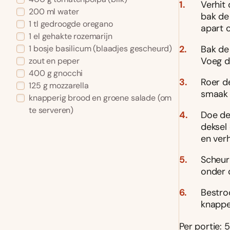
Verhit
200
ml
water
bak de
1
tl
gedroogde oregano
apart 
1
el
gehakte rozemarijn
Bak de
1
bosje basilicum
(blaadjes gescheurd)
Voeg d
zout en peper
400
g
gnocchi
Roer d
125
g
mozzarella
smaak 
knapperig brood en groene salade
(om
te serveren)
Doe de 
deksel
en verh
Scheur
onder d
Bestro
knappe
Per portie: 