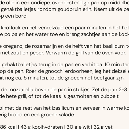
 de olie in een ondiepe, ovenbestendige pan op middelh
 gehaktballetjes rondom goudbruin erin. Neem uit de p
op een bord.
 knoflook en het venkelzaad een paar minuten in het het
e polpa en het water toe en breng zachtjes aan de kook
e oregano, de rozemarijn en de helft van het basilicum 
met zout en peper. Verwarm de grill van de oven voor.
gehaktballetjes terug in de pan en verhit ca. 10 minute
 op de pan. Roer de gnocchi erdoorheen, leg het deksel
it nog ca. 5 minuten, tot de gnocchi net beetgaar zijn.
 de mozzarella boven de pan in stukjes. Zet de pan 2-3
e hete grill, of tot de kaas is gesmolten en bubbelt.
oi met de rest van het basilicum en serveer in warme
rig brood en een groene salade.
586 kcal | 43 g koolhydraten | 30 g eiwit | 32 g vet