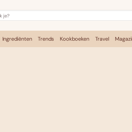
Ingrediënten
Trends
Kookboeken
Travel
Magazi
e
Kookschool
Ingrediënten
Trends
Kookboeken