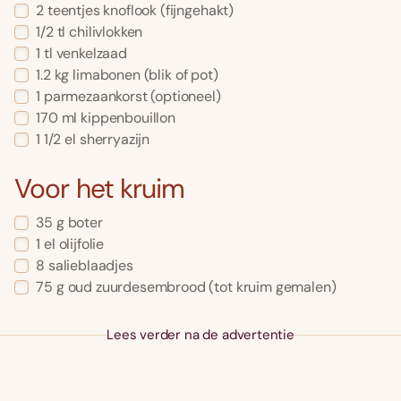
2
teentjes knoflook
(fijngehakt)
1/2
tl
chilivlokken
1
tl
venkelzaad
1.2
kg
limabonen
(blik of pot)
1
parmezaankorst
(optioneel)
170
ml
kippenbouillon
1 1/2
el
sherryazijn
Voor het kruim
35
g
boter
1
el
olijfolie
8
salieblaadjes
75
g
oud zuurdesembrood
(tot kruim gemalen)
Lees verder na de advertentie