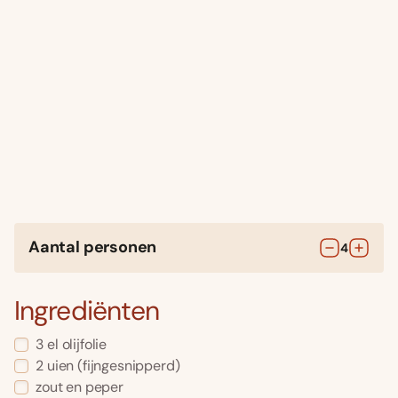
Aantal personen
4
Ingrediënten
3
el
olijfolie
2
uien
(fijngesnipperd)
zout en peper