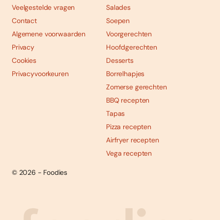
Veelgestelde vragen
Salades
Contact
Soepen
Algemene voorwaarden
Voorgerechten
Privacy
Hoofdgerechten
Cookies
Desserts
Privacyvoorkeuren
Borrelhapjes
Zomerse gerechten
BBQ recepten
Tapas
Pizza recepten
Airfryer recepten
Vega recepten
© 2026 - Foodies
Social
Foodies 08/2026
Tropische smaakexplosies
media
Abonneren