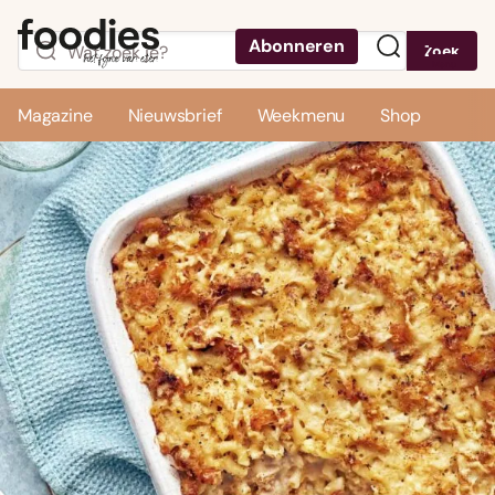
Abonneren
Zoek
Menu
Magazine
Nieuwsbrief
Weekmenu
Shop