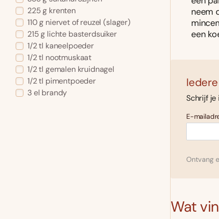
een pan
225 g krenten
neem d
mincem
110 g niervet of reuzel (slager)
een ko
215 g lichte basterdsuiker
1/2 tl kaneelpoeder
1/2 tl nootmuskaat
1/2 tl gemalen kruidnagel
Iedere
1/2 tl pimentpoeder
3 el brandy
Schrijf je
E-mailadre
Ontvang el
Wat vind