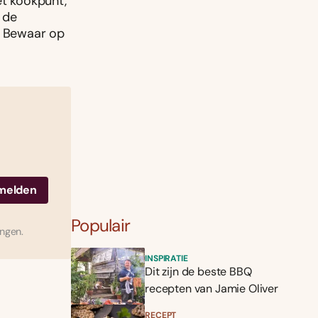
et kookpunt,
 de
. Bewaar op
Populair
ingen.
INSPIRATIE
Dit zijn de beste BBQ
recepten van Jamie Oliver
RECEPT