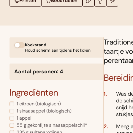
Printen
Beoordelen
Tradition
Kookstand
taartje v
Houd scherm aan tijdens het koken
perentaar
Aantal personen: 4
Bereidi
Ingrediënten
Was de
de schi
1 citroen (biologisch)
snijd h
1 sinaasappel (biologisch)
stukjes
1 appel
55 g gekonfijte sinaasappelschil*
Meng a
335 g sultanarozijnen