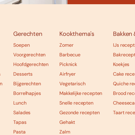
Gerechten
Kookthema's
Bakken 
Soepen
Zomer
IJs recep
Voorgerechten
Barbecue
Bakrecep
Hoofdgerechten
Picknick
Koekjes
s
Desserts
Airfryer
Cake rece
n
Bijgerechten
Vegetarisch
Quiche re
Borrelhapjes
Makkelijke recepten
Brood rec
Lunch
Snelle recepten
Cheeseca
Salades
Gezonde recepten
Taart rec
Tapas
Gehakt
Pasta
Zalm