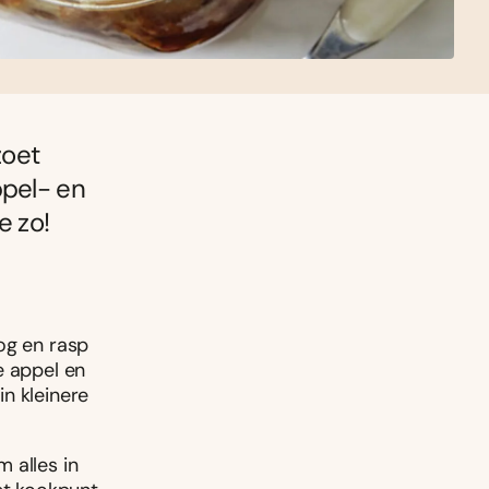
zoet
ppel- en
e zo!
og en rasp
de appel en
in kleinere
 alles in