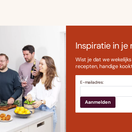
Inspiratie in je
Wist je dat we wekelijk
recepten, handige kookti
E-mailadres: