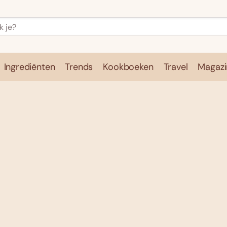
Ingrediënten
Trends
Kookboeken
Travel
Magazi
e
Kookschool
Ingrediënten
Trends
Kookboeken