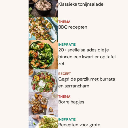
Klassieke tonijnsalade
THEMA
BBQ recepten
INSPIRATIE
20+ snelle salades die je
binnen een kwartier op tafel
zet
RECEPT
Gegrilde perzik met burrata
en serranoham
THEMA
Borrelhapjes
INSPIRATIE
Recepten voor grote