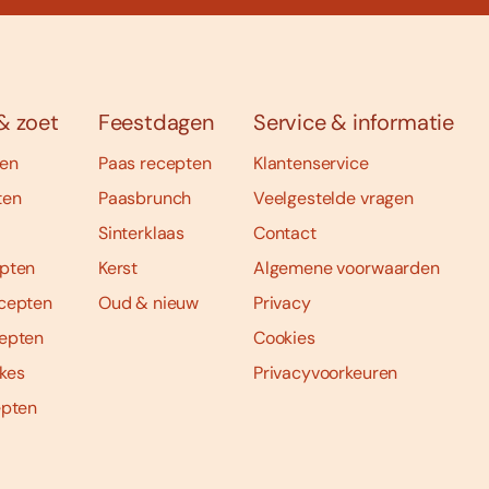
& zoet
Feestdagen
Service & informatie
ten
Paas recepten
Klantenservice
ten
Paasbrunch
Veelgestelde vragen
Sinterklaas
Contact
pten
Kerst
Algemene voorwaarden
cepten
Oud & nieuw
Privacy
epten
Cookies
kes
Privacyvoorkeuren
epten