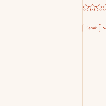
Gebak
V