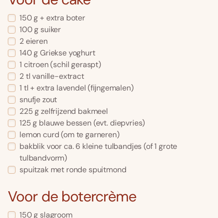
150 g + extra boter
100 g suiker
2 eieren
140 g Griekse yoghurt
1 citroen (schil geraspt)
2 tl vanille-extract
1 tl + extra lavendel (fĳngemalen)
snufje zout
225 g zelfrijzend bakmeel
125 g blauwe bessen (evt. diepvries)
lemon curd (om te garneren)
bakblik voor ca. 6 kleine tulbandjes (of 1 grote
tulbandvorm)
spuitzak met ronde spuitmond
Voor de botercrème
150 g slagroom