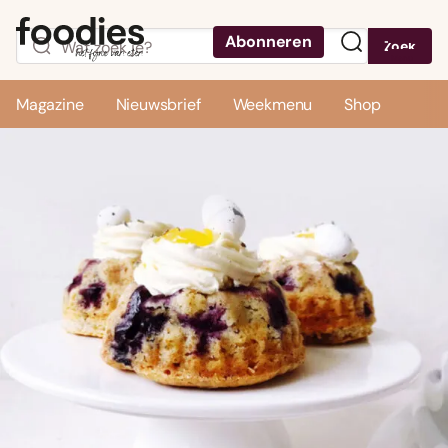
Abonneren
Zoek
Menu
Magazine
Nieuwsbrief
Weekmenu
Shop