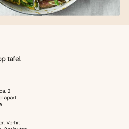
p tafel.
ca. 2
d apart.
e
r. Verhit