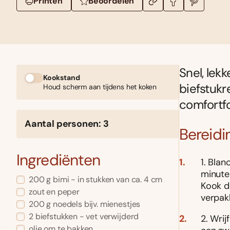
Printen
Beoordelen
Snel, lek
Kookstand
biefstukr
Houd scherm aan tijdens het koken
comfortfo
Aantal personen: 3
Bereidi
Ingrediënten
1. Bla
minute
200 g bimi - in stukken van ca. 4 cm
Kook d
zout en peper
verpakk
200 g noedels bijv. mienestjes
2 biefstukken - vet verwijderd
2. Wrij
olie om te bakken