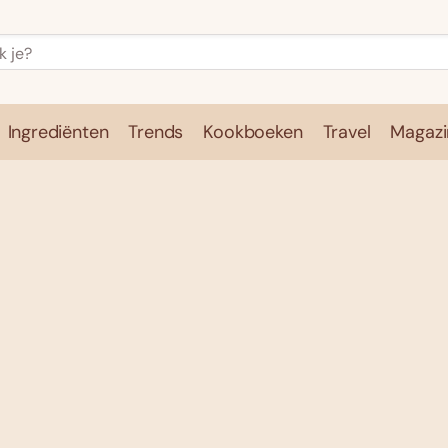
Ingrediënten
Trends
Kookboeken
Travel
Magazi
e
Kookschool
Ingrediënten
Trends
Kookboeken