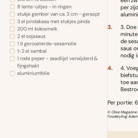
een zw
8 lente-uitjes - in ringen
per zij
alumini
stukje gember van ca. 3 cm - geraspt
3 el pindakaas met stukjes pinda
3. Doe 
200 ml kokosmelk
minuten
2 el sojasaus
de ses
1 tl geroosterde-sesamolie
saus on
1-2 el sambal
nodig 
1 rode peper - zaadlijst verwijderd &
fijngehakt
4. Voe
aluminiumfolie
biefst
toe aan
Bestro
Per portie: 
© Olive Magazine 
Foodstyling: Ada