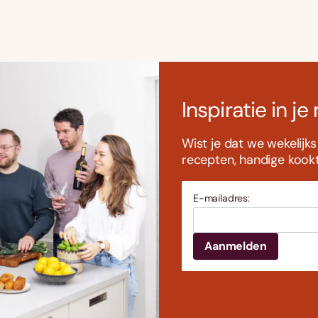
Inspiratie in je
Wist je dat we wekelijk
recepten, handige kookti
E-mailadres: