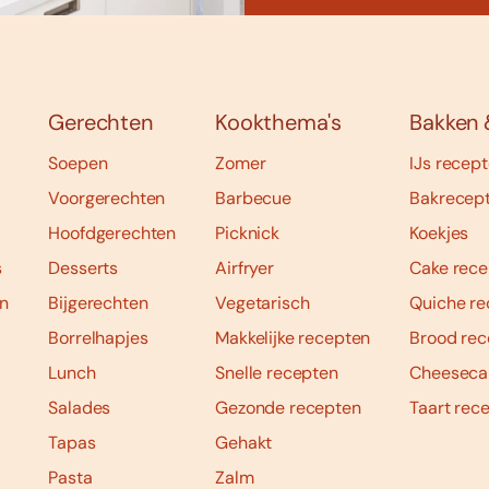
Gerechten
Kookthema's
Bakken 
Soepen
Zomer
IJs recep
Voorgerechten
Barbecue
Bakrecep
Hoofdgerechten
Picknick
Koekjes
s
Desserts
Airfryer
Cake rece
n
Bijgerechten
Vegetarisch
Quiche re
Borrelhapjes
Makkelijke recepten
Brood rec
Lunch
Snelle recepten
Cheeseca
Salades
Gezonde recepten
Taart rec
Tapas
Gehakt
Pasta
Zalm