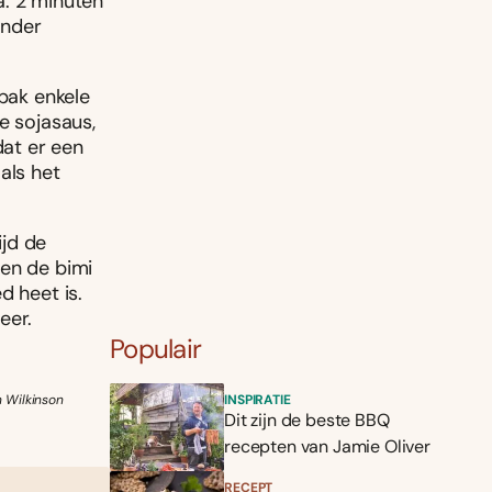
a. 2 minuten
onder
 bak enkele
e sojasaus,
at er een
als het
ijd de
 en de bimi
d heet is.
eer.
Populair
h Wilkinson
INSPIRATIE
Dit zijn de beste BBQ
recepten van Jamie Oliver
RECEPT