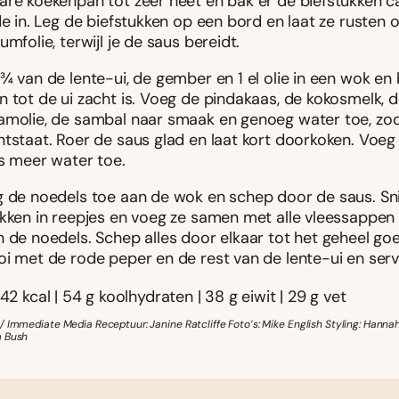
are koekenpan tot zeer heet en bak er de biefstukken c
de in. Leg de biefstukken op een bord en laat ze rusten 
umfolie, terwijl je de saus bereidt.
¾ van de lente-ui, de gember en 1 el olie in een wok en
 tot de ui zacht is. Voeg de pindakaas, de kokosmelk, d
amolie, de sambal naar smaak en genoeg water toe, zod
tstaat. Roer de saus glad en laat kort doorkoken. Voeg 
is meer water toe.
g de noedels toe aan de wok en schep door de saus. Sn
ukken in reepjes en voeg ze samen met alle vleessappen
 de noedels. Schep alles door elkaar tot het geheel goe
oi met de rode peper en de rest van de lente-ui en serv
642 kcal | 54 g koolhydraten | 38 g eiwit | 29 g vet
/ Immediate Media Receptuur: Janine Ratcliffe Foto’s: Mike English Styling: Hanna
m Bush