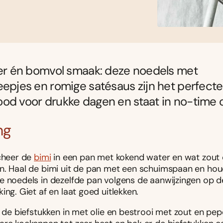
ker én bomvol smaak: deze noedels met
eepjes en romige satésaus zijn het perfecte
od voor drukke dagen en staat in no-time o
ng
ncheer de
bimi
in een pan met kokend water en wat zout 
n. Haal de bimi uit de pan met een schuimspaan en hou
e noedels in dezelfde pan volgens de aanwijzingen op d
ing. Giet af en laat goed uitlekken.
f de biefstukken in met olie en bestrooi met zout en pepe