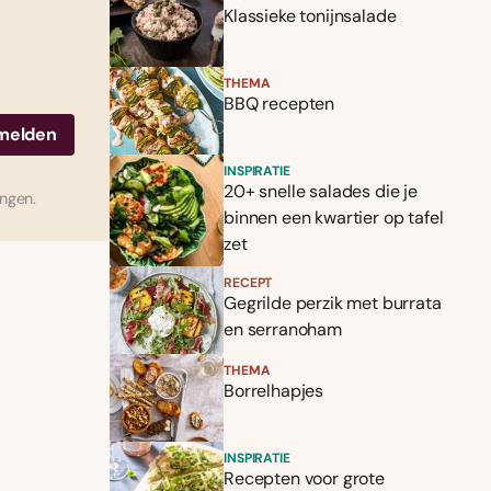
Klassieke tonijnsalade
THEMA
BBQ recepten
INSPIRATIE
20+ snelle salades die je
ingen.
binnen een kwartier op tafel
zet
RECEPT
Gegrilde perzik met burrata
en serranoham
THEMA
Borrelhapjes
INSPIRATIE
Recepten voor grote