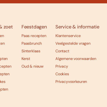
& zoet
Feestdagen
Service & informatie
ten
Paas recepten
Klantenservice
ten
Paasbrunch
Veelgestelde vragen
Sinterklaas
Contact
pten
Kerst
Algemene voorwaarden
cepten
Oud & nieuw
Privacy
epten
Cookies
kes
Privacyvoorkeuren
epten