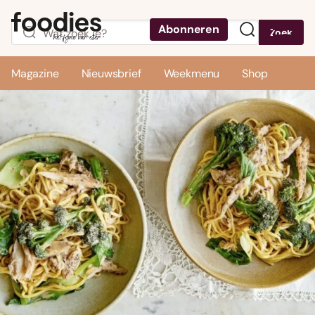
Abonneren
Zoek
Menu
Magazine
Nieuwsbrief
Weekmenu
Shop