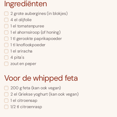
Ingrediënten
2
grote
aubergines
(in blokjes)
4
el
olijfolie
1
el
tomatenpuree
1
el
ahornsiroop
(of honing)
1
tl
gerookte paprikapoeder
1
tl
knoflookpoeder
1
el
sriracha
4
pita's
zout en peper
Voor de whipped feta
200
g
feta
(kan ook vegan)
2
el
Griekse yoghurt
(kan ook vegan)
1
el
citroensap
1/2
tl
citroenrasp