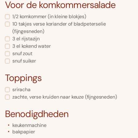
Voor de komkommersalade
1/2
komkommer
(in kleine blokjes)
10
takjes
verse koriander of bladpeterselie
(fijngesneden)
3
el
rijstazijn
3
el
kokend water
snuf zout
snuf
suiker
Toppings
sriracha
zachte, verse kruiden naar keuze
(fijngesneden)
Benodigdheden
keukenmachine
bakpapier