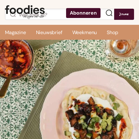
Abonneren
Zoek
Menu
Magazine
Nieuwsbrief
Weekmenu
Shop