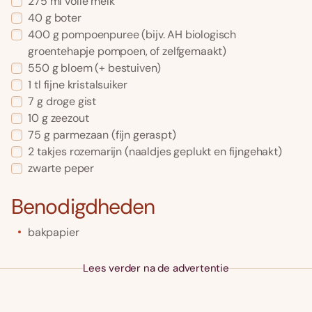
275
ml
volle melk
40
g
boter
400
g
pompoenpuree
(bijv. AH biologisch
groentehapje pompoen, of zelfgemaakt)
550
g
bloem
(+ bestuiven)
1
tl
fijne kristalsuiker
7
g
droge gist
10
g
zeezout
75
g
parmezaan
(fijn geraspt)
2
takjes rozemarijn
(naaldjes geplukt en fijngehakt)
zwarte peper
Benodigdheden
bakpapier
Lees verder na de advertentie